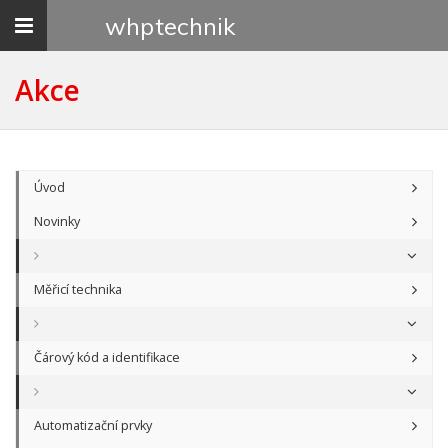
Toggle
whp
technik
navigation
Akce
Úvod
Novinky
Měřicí technika
Čárový kód a identifikace
Automatizační prvky