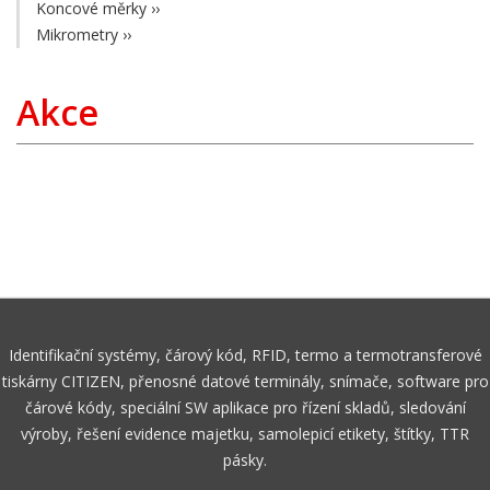
Koncové měrky
››
Mikrometry
››
Akce
Identifikační systémy, čárový kód, RFID, termo a termotransferové
tiskárny CITIZEN, přenosné datové terminály, snímače, software pro
čárové kódy, speciální SW aplikace pro řízení skladů, sledování
výroby, řešení evidence majetku, samolepicí etikety, štítky, TTR
pásky.