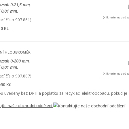
ozsah 0-21,5 mm,
í 0,01 mm.
(Kliknutím na obráze
cí číslo 907.861)
0 Kč
LNÍ HLOUBKOMĚR
rozsah 0-200 mm,
í 0,01 mm.
(Kliknutím na obráze
cí číslo 907.887)
50 Kč
u uvedeny bez DPH a poplatku za recyklaci elektroodpadu, pokud je z
ujte naše obchodní oddělení