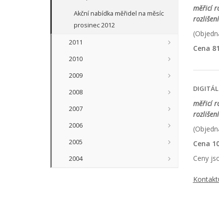
měřicí r
Akční nabídka měřidel na měsíc
rozlišen
prosinec 2012
(Objedna
2011
Cena 81
2010
2009
DIGITÁ
2008
měřicí 
2007
rozlišen
2006
(Objedna
2005
Cena 10
Ceny jso
2004
Kontakt