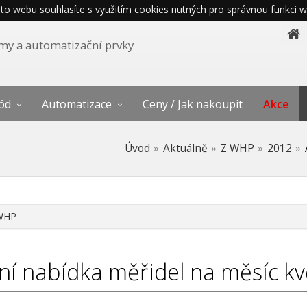
o webu souhlasíte s využitím cookies nutných pro správnou funkci w
témy a automatizační prvky
ód
Automatizace
Ceny / Jak nakoupit
Akce
Úvod
Aktuálně
Z WHP
2012
WHP
ní nabídka měřidel na měsíc k