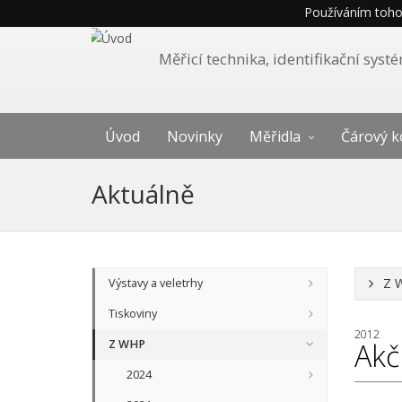
Používáním tohot
Měřicí technika, identifikační sys
Úvod
Novinky
Měřidla
Čárový k
Aktuálně
Z 
Výstavy a veletrhy
Tiskoviny
2012
Z WHP
Akč
2024