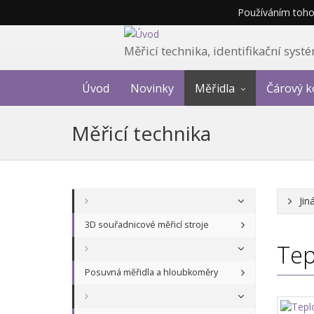
Používáním tohot
Měřicí technika, identifikační sys
Úvod
Novinky
Měřidla
Čárový k
Měřicí technika
Jin
3D souřadnicové měřicí stroje
Tep
Posuvná měřidla a hloubkoměry