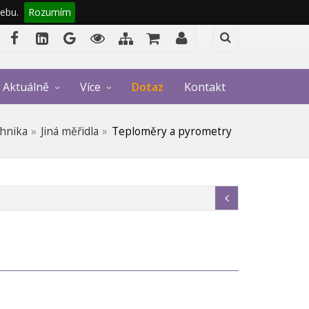
ebu.
Rozumím
Aktuálně
Více
Dotaz
Kontakt
chnika
Jiná měřidla
Teploměry a pyrometry