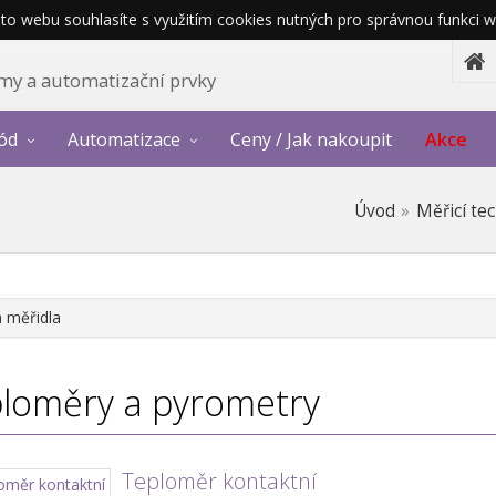
o webu souhlasíte s využitím cookies nutných pro správnou funkci w
témy a automatizační prvky
ód
Automatizace
Ceny / Jak nakoupit
Akce
Úvod
Měřicí te
á měřidla
loměry a pyrometry
Teploměr kontaktní