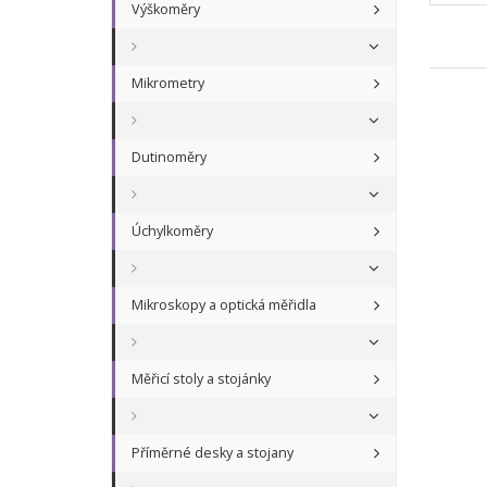
Výškoměry
Mikrometry
Dutinoměry
Úchylkoměry
Mikroskopy a optická měřidla
Měřicí stoly a stojánky
Příměrné desky a stojany