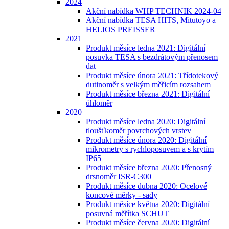
2024
Akční nabídka WHP TECHNIK 2024-04
Akční nabídka TESA HITS, Mitutoyo a
HELIOS PREISSER
2021
Produkt měsíce ledna 2021: Digitální
posuvka TESA s bezdrátovým přenosem
dat
Produkt měsíce února 2021: Třídotekový
dutinoměr s velkým měřicím rozsahem
Produkt měsíce března 2021: Digitální
úhloměr
2020
Produkt měsíce ledna 2020: Digitální
tloušťkoměr povrchových vrstev
Produkt měsíce února 2020: Digitální
mikrometry s rychloposuvem a s krytím
IP65
Produkt měsíce března 2020: Přenosný
drsnoměr ISR-C300
Produkt měsíce dubna 2020: Ocelové
koncové měrky - sady
Produkt měsíce května 2020: Digitální
posuvná měřítka SCHUT
Produkt měsíce června 2020: Digitální