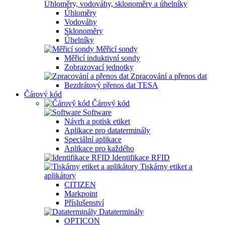
Úhloměry, vodováhy, sklonoměry a úhelníky
Úhloměry
Vodováhy
Sklonoměry
Úhelníky
Měřicí sondy
Měřicí induktivní sondy
Zobrazovací jednotky
Zpracování a přenos dat
Bezdrátový přenos dat TESA
Čárový kód
Čárový kód
Software
Návrh a potisk etiket
Aplikace pro dataterminály
Speciální aplikace
Aplikace pro každého
Identifikace RFID
Tiskárny etiket a
aplikátory
CITIZEN
Markpoint
Příslušenství
Dataterminály
OPTICON