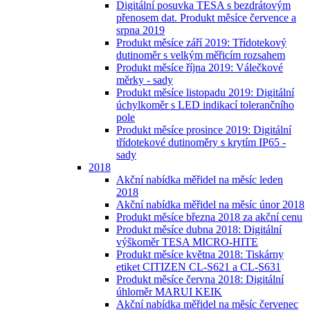
Digitální posuvka TESA s bezdrátovým
přenosem dat. Produkt měsíce července a
srpna 2019
Produkt měsíce září 2019: Třídotekový
dutinoměr s velkým měřicím rozsahem
Produkt měsíce října 2019: Válečkové
měrky - sady
Produkt měsíce listopadu 2019: Digitální
úchylkoměr s LED indikací tolerančního
pole
Produkt měsíce prosince 2019: Digitální
třídotekové dutinoměry s krytím IP65 -
sady
2018
Akční nabídka měřidel na měsíc leden
2018
Akční nabídka měřidel na měsíc únor 2018
Produkt měsíce března 2018 za akční cenu
Produkt měsíce dubna 2018: Digitální
výškoměr TESA MICRO-HITE
Produkt měsíce května 2018: Tiskárny
etiket CITIZEN CL-S621 a CL-S631
Produkt měsíce června 2018: Digitální
úhloměr MARUI KEIK
Akční nabídka měřidel na měsíc červenec