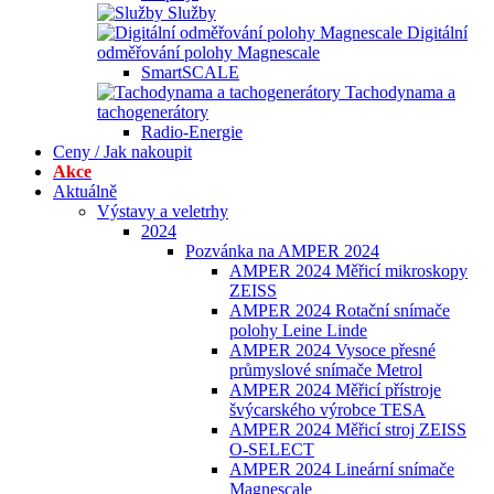
Služby
Digitální
odměřování polohy Magnescale
SmartSCALE
Tachodynama a
tachogenerátory
Radio-Energie
Ceny / Jak nakoupit
Akce
Aktuálně
Výstavy a veletrhy
2024
Pozvánka na AMPER 2024
AMPER 2024 Měřicí mikroskopy
ZEISS
AMPER 2024 Rotační snímače
polohy Leine Linde
AMPER 2024 Vysoce přesné
průmyslové snímače Metrol
AMPER 2024 Měřicí přístroje
švýcarského výrobce TESA
AMPER 2024 Měřicí stroj ZEISS
O-SELECT
AMPER 2024 Lineární snímače
Magnescale