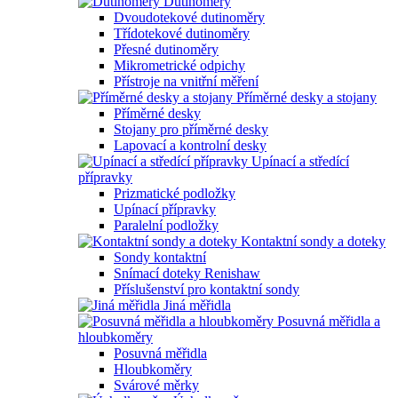
Dutinoměry
Dvoudotekové dutinoměry
Třídotekové dutinoměry
Přesné dutinoměry
Mikrometrické odpichy
Přístroje na vnitřní měření
Příměrné desky a stojany
Příměrné desky
Stojany pro příměrné desky
Lapovací a kontrolní desky
Upínací a středící
přípravky
Prizmatické podložky
Upínací přípravky
Paralelní podložky
Kontaktní sondy a doteky
Sondy kontaktní
Snímací doteky Renishaw
Příslušenství pro kontaktní sondy
Jiná měřidla
Posuvná měřidla a
hloubkoměry
Posuvná měřidla
Hloubkoměry
Svárové měrky