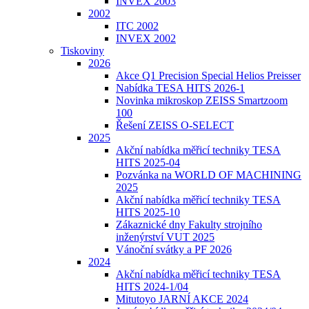
INVEX 2003
2002
ITC 2002
INVEX 2002
Tiskoviny
2026
Akce Q1 Precision Special Helios Preisser
Nabídka TESA HITS 2026-1
Novinka mikroskop ZEISS Smartzoom
100
Řešení ZEISS O-SELECT
2025
Akční nabídka měřicí techniky TESA
HITS 2025-04
Pozvánka na WORLD OF MACHINING
2025
Akční nabídka měřicí techniky TESA
HITS 2025-10
Zákaznické dny Fakulty strojního
inženýrství VUT 2025
Vánoční svátky a PF 2026
2024
Akční nabídka měřicí techniky TESA
HITS 2024-1/04
Mitutoyo JARNÍ AKCE 2024