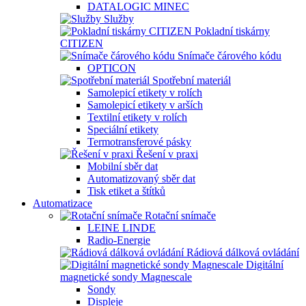
DATALOGIC MINEC
Služby
Pokladní tiskárny
CITIZEN
Snímače čárového kódu
OPTICON
Spotřební materiál
Samolepicí etikety v rolích
Samolepicí etikety v arších
Textilní etikety v rolích
Speciální etikety
Termotransferové pásky
Řešení v praxi
Mobilní sběr dat
Automatizovaný sběr dat
Tisk etiket a štítků
Automatizace
Rotační snímače
LEINE LINDE
Radio-Energie
Rádiová dálková ovládání
Digitální
magnetické sondy Magnescale
Sondy
Displeje