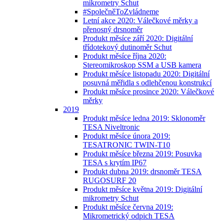
mikrometry Schut
#SpolečněToZvládneme
Letní akce 2020: Válečkové měrky a
přenosný drsnoměr
Produkt měsíce září 2020: Digitální
třídotekový dutinoměr Schut
Produkt měsíce října 2020:
Stereomikroskop SSM a USB kamera
Produkt měsíce listopadu 2020: Digitální
posuvná měřidla s odlehčenou konstrukcí
Produkt měsíce prosince 2020: Válečkové
měrky
2019
Produkt měsíce ledna 2019: Sklonoměr
TESA Niveltronic
Produkt měsíce února 2019:
TESATRONIC TWIN-T10
Produkt měsíce března 2019: Posuvka
TESA s krytím IP67
Produkt dubna 2019: drsnoměr TESA
RUGOSURF 20
Produkt měsíce května 2019: Digitální
mikrometry Schut
Produkt měsíce června 2019:
Mikrometrický odpich TESA