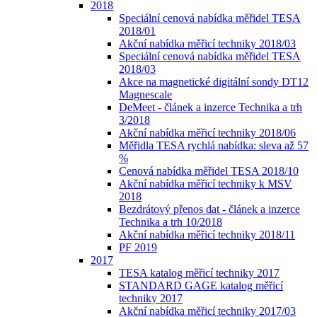
2018
Speciální cenová nabídka měřidel TESA
2018/01
Akční nabídka měřicí techniky 2018/03
Speciální cenová nabídka měřidel TESA
2018/03
Akce na magnetické digitální sondy DT12
Magnescale
DeMeet - článek a inzerce Technika a trh
3/2018
Akční nabídka měřicí techniky 2018/06
Měřidla TESA rychlá nabídka: sleva až 57
%
Cenová nabídka měřidel TESA 2018/10
Akční nabídka měřicí techniky k MSV
2018
Bezdrátový přenos dat - článek a inzerce
Technika a trh 10/2018
Akční nabídka měřicí techniky 2018/11
PF 2019
2017
TESA katalog měřicí techniky 2017
STANDARD GAGE katalog měřicí
techniky 2017
Akční nabídka měřicí techniky 2017/03