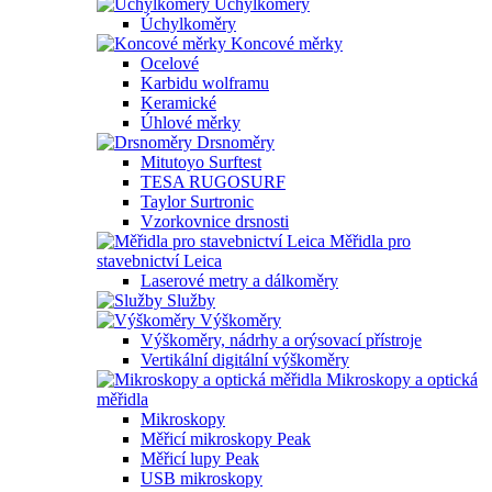
Úchylkoměry
Úchylkoměry
Koncové měrky
Ocelové
Karbidu wolframu
Keramické
Úhlové měrky
Drsnoměry
Mitutoyo Surftest
TESA RUGOSURF
Taylor Surtronic
Vzorkovnice drsnosti
Měřidla pro
stavebnictví Leica
Laserové metry a dálkoměry
Služby
Výškoměry
Výškoměry, nádrhy a orýsovací přístroje
Vertikální digitální výškoměry
Mikroskopy a optická
měřidla
Mikroskopy
Měřicí mikroskopy Peak
Měřicí lupy Peak
USB mikroskopy