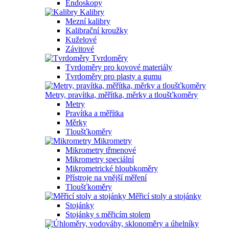
Endoskopy
Kalibry
Mezní kalibry
Kalibrační kroužky
Kuželové
Závitové
Tvrdoměry
Tvrdoměry pro kovové materiály
Tvrdoměry pro plasty a gumu
Metry, pravítka, měřítka, měrky a tloušťkoměry
Metry
Pravítka a měřítka
Měrky
Tloušťkoměry
Mikrometry
Mikrometry třmenové
Mikrometry speciální
Mikrometrické hloubkoměry
Přístroje na vnější měření
Tloušťkoměry
Měřicí stoly a stojánky
Stojánky
Stojánky s měřicím stolem