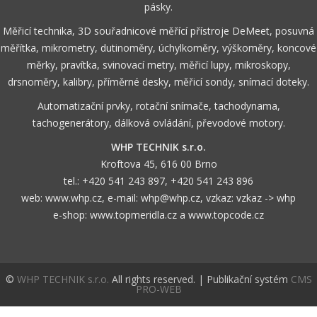
pásky.
Měřicí technika, 3D souřadnicové měřící přístroje DeMeet, posuvná
měřítka, mikrometry, dutinoměry, úchylkoměry, výškoměry, koncové
měrky, pravítka, svinovací metry, měřicí lupy, mikroskopy,
drsnoměry, kalibry, příměrné desky, měřicí sondy, snímací doteky.
Automatizační prvky, rotační snímače, tachodynama,
tachogenerátory, dálková ovládání, převodové motory.
WHP TECHNIK s.r.o.
Kroftova 45, 616 00 Brno
tel.:
+420 541 243 897
,
+420 541 243 896
web:
www.whp.cz
, e-mail:
whp@whp.cz
, vzkaz:
vzkaz -> whp
e-shop:
www.topmeridla.cz
a
www.topcode.cz
©
WHP TECHNIK s.r.o.
All rights reserved. | Publikační systém
CMS
PRO-WEB