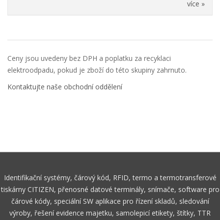
více »
Ceny jsou uvedeny bez DPH a poplatku za recyklaci
elektroodpadu, pokud je zboží do této skupiny zahrnuto.
Kontaktujte naše obchodní oddělení
Identifikační systémy, čárový kód, RFID, termo a termotransferové
tiskárny CITIZEN, přenosné datové terminály, snímače, software pro
čárové kódy, speciální SW aplikace pro řízení skladů, sledování
výroby, řešení evidence majetku, samolepicí etikety, štítky, TTR