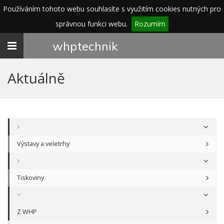
Používáním tohoto webu souhlasíte s využitím cookies nutných pro
správnou funkci webu.
Rozumím
Toggle
whp
technik
navigation
Aktuálně
Výstavy a veletrhy
Tiskoviny
Z WHP