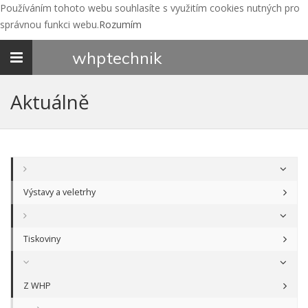
Používáním tohoto webu souhlasíte s využitím cookies nutných pro
správnou funkci webu.
Rozumím
Toggle
whp
technik
navigation
Aktuálně
Výstavy a veletrhy
Tiskoviny
Z WHP