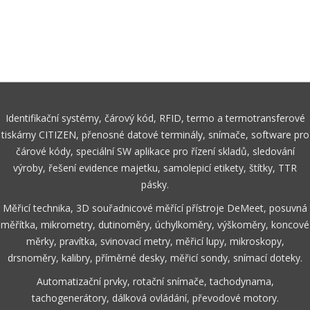
Identifikační systémy, čárový kód, RFID, termo a termotransferové
tiskárny CITIZEN, přenosné datové terminály, snímače, software pro
čárové kódy, speciální SW aplikace pro řízení skladů, sledování
výroby, řešení evidence majetku, samolepicí etikety, štítky, TTR
pásky.
Měřicí technika, 3D souřadnicové měřící přístroje DeMeet, posuvná
měřítka, mikrometry, dutinoměry, úchylkoměry, výškoměry, koncové
měrky, pravítka, svinovací metry, měřicí lupy, mikroskopy,
drsnoměry, kalibry, příměrné desky, měřicí sondy, snímací doteky.
Automatizační prvky, rotační snímače, tachodynama,
tachogenerátory, dálková ovládání, převodové motory.