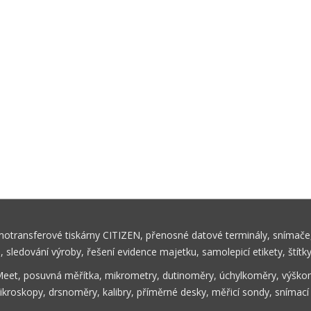
rmotransferové tiskárny CITIZEN, přenosné datové terminály, snímače,
ů, sledování výroby, řešení evidence majetku, samolepicí etikety, štítk
Meet, posuvná měřítka, mikrometry, dutinoměry, úchylkoměry, výškom
ikroskopy, drsnoměry, kalibry, příměrné desky, měřicí sondy, snímací