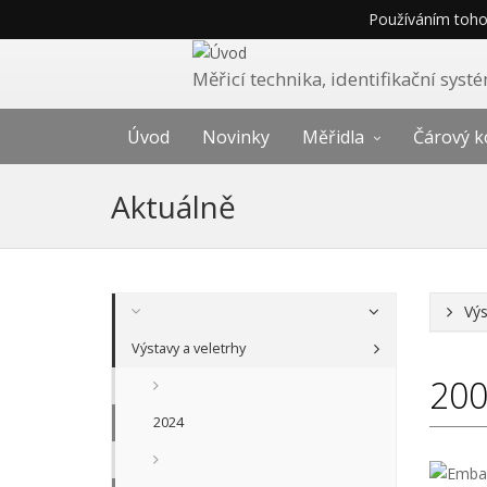
Používáním tohot
Měřicí technika, identifikační sys
Úvod
Novinky
Měřidla
Čárový k
Aktuálně
Výs
Výstavy a veletrhy
20
2024