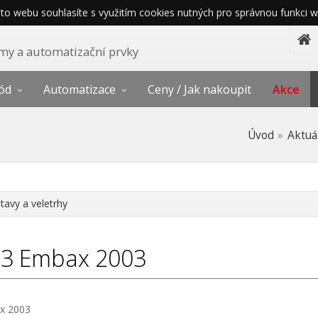
o webu souhlasíte s využitím cookies nutných pro správnou funkci w
témy a automatizační prvky
ód
Automatizace
Ceny / Jak nakoupit
Akce
Úvod
Aktuá
tavy a veletrhy
03
Embax 2003