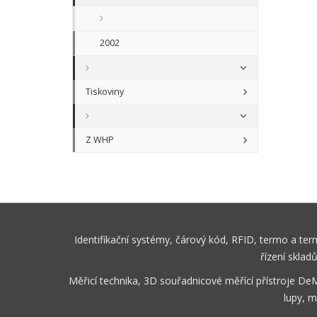
2002
Tiskoviny
Z WHP
Identifikační systémy, čárový kód, RFID, termo a te
řízení sklad
Měřicí technika, 3D souřadnicové měřící přístroje De
lupy, m