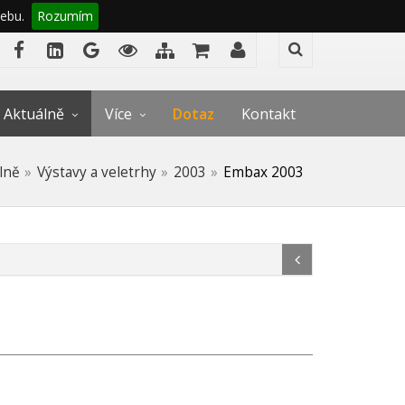
ebu.
Rozumím
Aktuálně
Více
Dotaz
Kontakt
lně
Výstavy a veletrhy
2003
Embax 2003