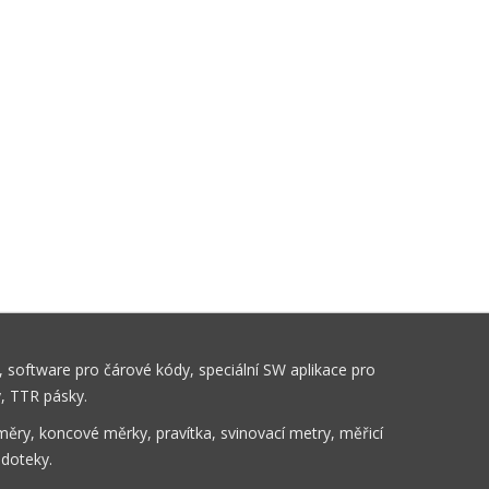
 software pro čárové kódy, speciální SW aplikace pro
y, TTR pásky.
ěry, koncové měrky, pravítka, svinovací metry, měřicí
 doteky.