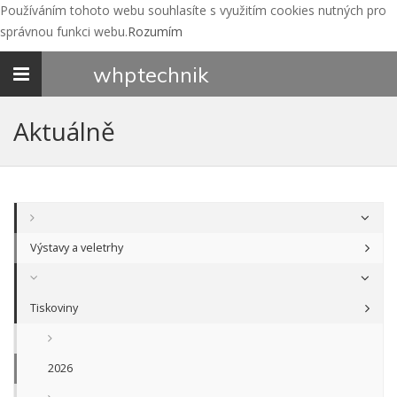
Používáním tohoto webu souhlasíte s využitím cookies nutných pro
správnou funkci webu.
Rozumím
Toggle
whp
technik
navigation
Aktuálně
Výstavy a veletrhy
Tiskoviny
2026