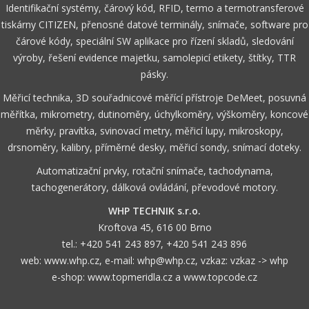
Identifikační systémy, čárový kód, RFID, termo a termotransferové
tiskárny CITIZEN, přenosné datové terminály, snímače, software pro
čárové kódy, speciální SW aplikace pro řízení skladů, sledování
výroby, řešení evidence majetku, samolepicí etikety, štítky, TTR
pásky.
Měřicí technika, 3D souřadnicové měřící přístroje DeMeet, posuvná
měřítka, mikrometry, dutinoměry, úchylkoměry, výškoměry, koncové
měrky, pravítka, svinovací metry, měřicí lupy, mikroskopy,
drsnoměry, kalibry, příměrné desky, měřicí sondy, snímací doteky.
Automatizační prvky, rotační snímače, tachodynama,
tachogenerátory, dálková ovládání, převodové motory.
WHP TECHNIK s.r.o.
Kroftova 45, 616 00 Brno
tel.:
+420 541 243 897
,
+420 541 243 896
web:
www.whp.cz
, e-mail:
whp@whp.cz
, vzkaz:
vzkaz -> whp
e-shop:
www.topmeridla.cz
a
www.topcode.cz