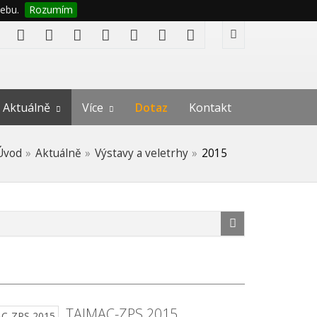
ebu.
Rozumím
Aktuálně
Více
Dotaz
Kontakt
Úvod
Aktuálně
Výstavy a veletrhy
2015
TAJMAC-ZPS 2015