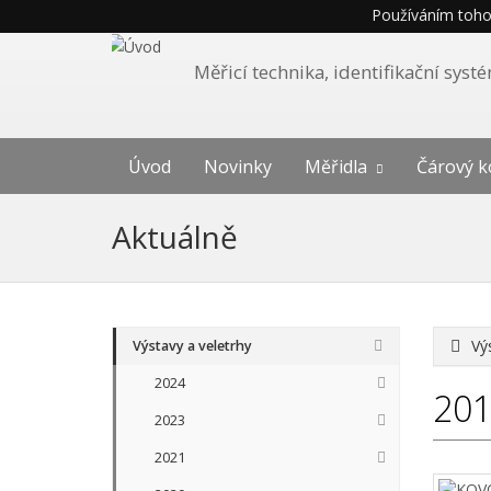
Používáním tohot
Měřicí technika, identifikační sys
Úvod
Novinky
Měřidla
Čárový k
Aktuálně
Vý
Výstavy a veletrhy
2024
20
2023
2021