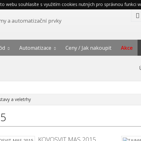
o webu souhlasíte s využitím cookies nutných pro správnou funkci w
témy a automatizační prvky
ód
Automatizace
Ceny / Jak nakoupit
Akce
stavy a veletrhy
15
KOVOSVIT MAS 2015