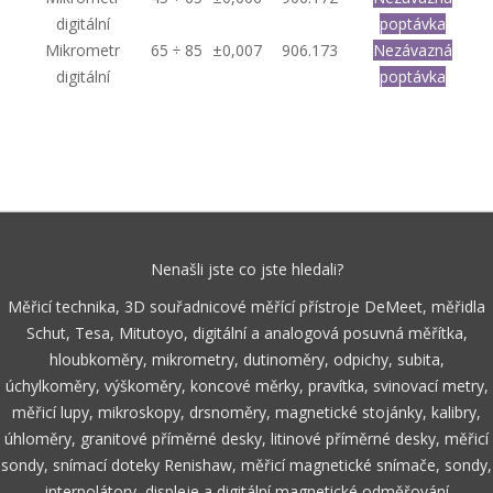
digitální
poptávka
Mikrometr
65 ÷ 85
±0,007
906.173
Nezávazná
digitální
poptávka
Nenašli jste co jste hledali?
Měřicí technika, 3D souřadnicové měřící přístroje DeMeet, měřidla
Schut, Tesa, Mitutoyo, digitální a analogová posuvná měřítka,
hloubkoměry, mikrometry, dutinoměry, odpichy, subita,
úchylkoměry, výškoměry, koncové měrky, pravítka, svinovací metry,
měřicí lupy, mikroskopy, drsnoměry, magnetické stojánky, kalibry,
úhloměry, granitové příměrné desky, litinové příměrné desky, měřicí
sondy, snímací doteky Renishaw, měřicí magnetické snímače, sondy,
interpolátory, displeje a digitální magnetické odměřování