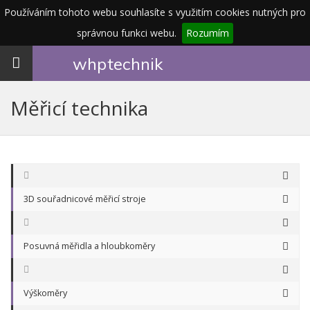
Používáním tohoto webu souhlasíte s využitím cookies nutných pro
správnou funkci webu.
Rozumím
Toggle
whp
technik
navigation
Měřicí technika
3D souřadnicové měřicí stroje
Posuvná měřidla a hloubkoměry
Výškoměry