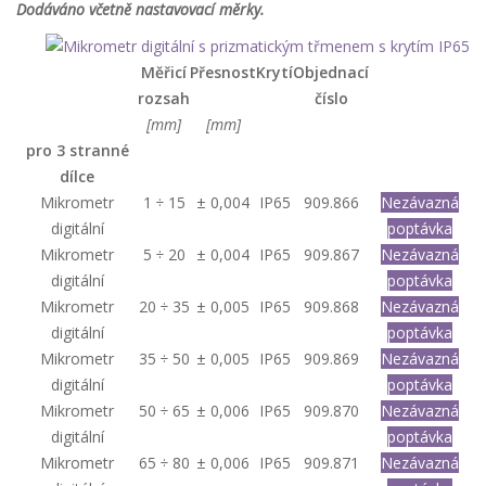
Dodáváno včetně nastavovací měrky.
Měřicí
Přesnost
Krytí
Objednací
rozsah
číslo
[mm]
[mm]
pro 3 stranné
dílce
Mikrometr
1 ÷ 15
± 0,004
IP65
909.866
Nezávazná
digitální
poptávka
Mikrometr
5 ÷ 20
± 0,004
IP65
909.867
Nezávazná
digitální
poptávka
Mikrometr
20 ÷ 35
± 0,005
IP65
909.868
Nezávazná
digitální
poptávka
Mikrometr
35 ÷ 50
± 0,005
IP65
909.869
Nezávazná
digitální
poptávka
Mikrometr
50 ÷ 65
± 0,006
IP65
909.870
Nezávazná
digitální
poptávka
Mikrometr
65 ÷ 80
± 0,006
IP65
909.871
Nezávazná