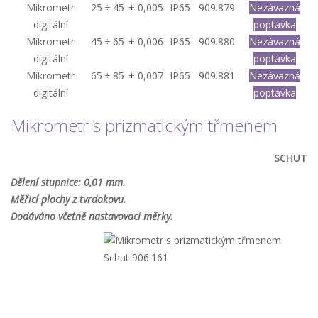
Mikrometr
25 ÷ 45
± 0,005
IP65
909.879
Nezávazná
digitální
poptávka
Mikrometr
45 ÷ 65
± 0,006
IP65
909.880
Nezávazná
digitální
poptávka
Mikrometr
65 ÷ 85
± 0,007
IP65
909.881
Nezávazná
digitální
poptávka
Mikrometr s prizmatickým třmenem
SCHUT
Dělení stupnice: 0,01 mm.
Měřicí plochy z tvrdokovu.
Dodáváno včetně nastavovací měrky.