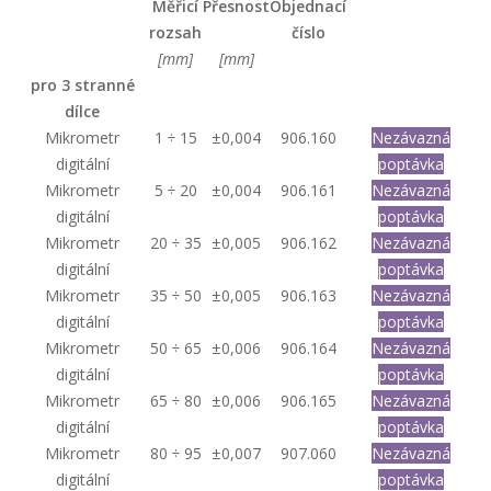
Měřicí
Přesnost
Objednací
rozsah
číslo
[mm]
[mm]
pro 3 stranné
dílce
Mikrometr
1 ÷ 15
±0,004
906.160
Nezávazná
digitální
poptávka
Mikrometr
5 ÷ 20
±0,004
906.161
Nezávazná
digitální
poptávka
Mikrometr
20 ÷ 35
±0,005
906.162
Nezávazná
digitální
poptávka
Mikrometr
35 ÷ 50
±0,005
906.163
Nezávazná
digitální
poptávka
Mikrometr
50 ÷ 65
±0,006
906.164
Nezávazná
digitální
poptávka
Mikrometr
65 ÷ 80
±0,006
906.165
Nezávazná
digitální
poptávka
Mikrometr
80 ÷ 95
±0,007
907.060
Nezávazná
digitální
poptávka