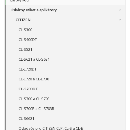
Čárový kód
Tiskárny etiket a aplikátory
CITIZEN
CL-S300
CL-S400DT
CL-S521
CL-S621 a CL-S631
CL-E720DT
CL-E720 a CL-E730
CL-S700DT
CL-S700 a CL-S703
CL-S700R a CL-S703R
CL-S6621
Ovladače pro CITIZEN CLP, CL-S a CL-E