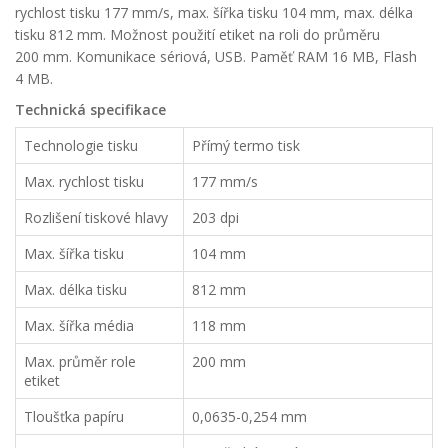
rychlost tisku 177 mm/s, max. šířka tisku 104 mm, max. délka
tisku 812 mm. Možnost použití etiket na roli do průměru
200 mm. Komunikace sériová, USB. Paměť RAM 16 MB, Flash
4 MB.
Technická specifikace
Technologie tisku
Přímý termo tisk
Max. rychlost tisku
177 mm/s
Rozlišení tiskové hlavy
203 dpi
Max. šířka tisku
104 mm
Max. délka tisku
812 mm
Max. šířka média
118 mm
Max. průměr role
200 mm
etiket
Tloušťka papíru
0,0635-0,254 mm