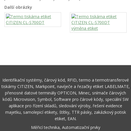
Další obrázky
Identifikační systémy, čárový kód, RFID, termo a termotransferové
tiskárny CITIZEN, Markpoint, navíječe a řezačky etiket LABELMATE,
přenosné datové terminály OPTICON, Minec, snímače čárových
kódů Microvision, Symbol, Software pro čárové kódy, speciální SW
aplikace pro řízení skladů, sledování výroby, řešení evidence
majetku, samolepicí etikety, štítky, TTR pásky, zakázkový potisk
etiket, EAN.
Měřicí technika, Automatizační prvky