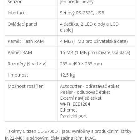
Senzor
Jen přední pevný
Interface
Sériový RS-232C, USB
Ovládací panel
4 tlačítka, 2 LED diody a LCD
displej
Paměť Flash RAM
4 MB (1 MB pro uživatelská data)
Paměť RAM
16 MB (1 MB pro uživatelská data)
Rozměry (š × d × v)
255 × 490 × 265 mm
Hmotnost
12,5 kg
Možnost rozšíření
Autocutter - odřezávač etiket
Peeler - odlupovač etiket
Externí navíječ etiket
Wi-Fi IEEE1284
Ethernet
Paralelní port
Tiskárny Citizen CL-S700DT jsou vyráběny s produkčními štítky
JN22-M01 a sériovými čísly začínajícími JNAC.