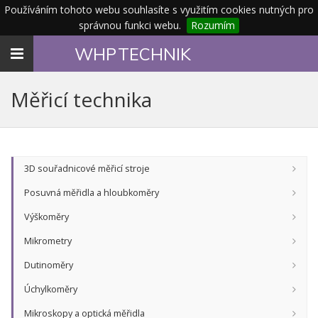
Používáním tohoto webu souhlasíte s využitím cookies nutných pro
správnou funkci webu.
Rozumím
Toggle
WHP
TECHNIK
navigation
Měřicí technika
3D souřadnicové měřicí stroje
Posuvná měřidla a hloubkoměry
Výškoměry
Mikrometry
Dutinoměry
Úchylkoměry
Mikroskopy a optická měřidla