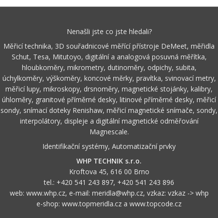
Nenašli jste co jste hledali?
Měřicí technika, 3D souřadnicové měřící přístroje DeMeet, měřidla
Schut, Tesa, Mitutoyo, digitální a analogová posuvná měřítka,
hloubkoměry, mikrometry, dutinoměry, odpichy, subita,
úchylkoměry, výškoměry, koncové měrky, pravítka, svinovací metry,
měřicí lupy, mikroskopy, drsnoměry, magnetické stojánky, kalibry,
úhloměry, granitové příměrné desky, litinové příměrné desky, měřicí
sondy, snímací doteky Renishaw, měřicí magnetické snímače, sondy,
interpolátory, displeje a digitální magnetické odměřování
Magnescale.
Identifikační systémy, Automatizační prvky
WHP TECHNIK s.r.o.
Kroftova 45, 616 00 Brno
tel.:
+420 541 243 897
,
+420 541 243 896
web:
www.whp.cz
, e-mail:
meridla@whp.cz
, vzkaz:
vzkaz -> whp
e-shop:
www.topmeridla.cz
a
www.topcode.cz