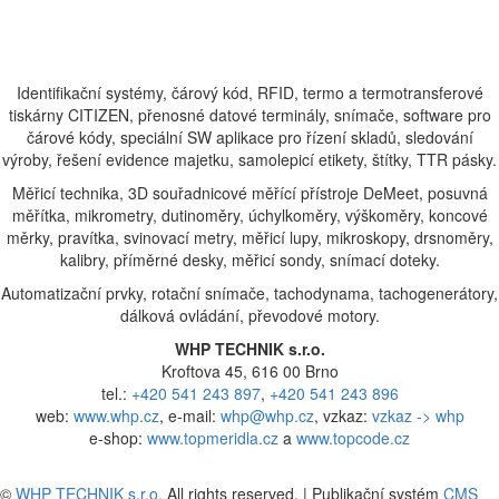
Identifikační systémy, čárový kód, RFID, termo a termotransferové
tiskárny CITIZEN, přenosné datové terminály, snímače, software pro
čárové kódy, speciální SW aplikace pro řízení skladů, sledování
výroby, řešení evidence majetku, samolepicí etikety, štítky, TTR pásky.
Měřicí technika, 3D souřadnicové měřící přístroje DeMeet, posuvná
měřítka, mikrometry, dutinoměry, úchylkoměry, výškoměry, koncové
měrky, pravítka, svinovací metry, měřicí lupy, mikroskopy, drsnoměry,
kalibry, příměrné desky, měřicí sondy, snímací doteky.
Automatizační prvky, rotační snímače, tachodynama, tachogenerátory,
dálková ovládání, převodové motory.
WHP TECHNIK s.r.o.
Kroftova 45, 616 00 Brno
tel.:
+420 541 243 897
,
+420 541 243 896
web:
www.whp.cz
, e-mail:
whp@whp.cz
, vzkaz:
vzkaz -> whp
e-shop:
www.topmeridla.cz
a
www.topcode.cz
©
WHP TECHNIK s.r.o.
All rights reserved. | Publikační systém
CMS