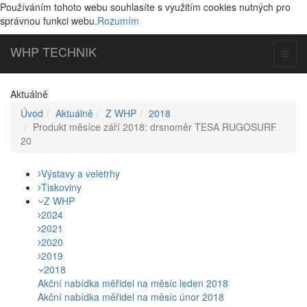
Používáním tohoto webu souhlasíte s využitím cookies nutných pro
správnou funkci webu.
Rozumím
WHP
TECHNIK
Toggl
naviga
Aktuálně
Úvod
Aktuálně
Z WHP
2018
Produkt měsíce září 2018: drsnoměr TESA RUGOSURF
20
Výstavy a veletrhy
Tiskoviny
Z WHP
2024
2021
2020
2019
2018
Akční nabídka měřidel na měsíc leden 2018
Akční nabídka měřidel na měsíc únor 2018