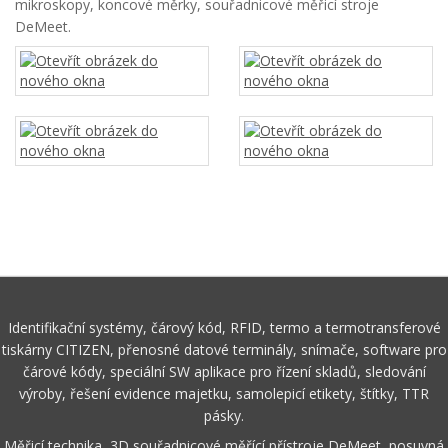
mikroskopy, koncové měrky, souřadnicové měřicí stroje
DeMeet.
Identifikační systémy, čárový kód, RFID, termo a termotransferové
tiskárny CITIZEN, přenosné datové terminály, snímače, software pro
čárové kódy, speciální SW aplikace pro řízení skladů, sledování
výroby, řešení evidence majetku, samolepicí etikety, štítky, TTR
pásky.
Měřicí technika, 3D souřadnicové měřící přístroje DeMeet, posuvná