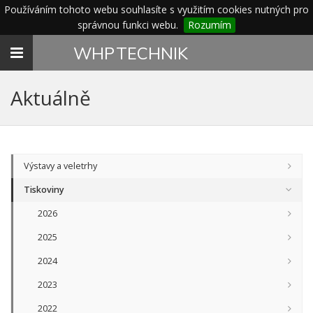
Používáním tohoto webu souhlasíte s využitím cookies nutných pro
správnou funkci webu.
Rozumím
Toggle
WHP
TECHNIK
navigation
Aktuálně
Výstavy a veletrhy
Tiskoviny
2026
2025
2024
2023
2022