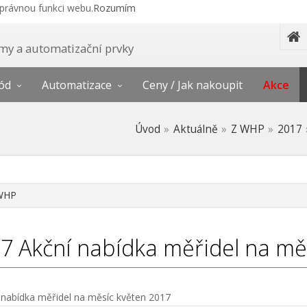
správnou funkci webu.
Rozumím
témy a automatizační prvky
ód
Automatizace
Ceny / Jak nakoupit
Akce
Úvod
Aktuálně
Z WHP
2017
WHP
17
Akční nabídka měřidel na mě