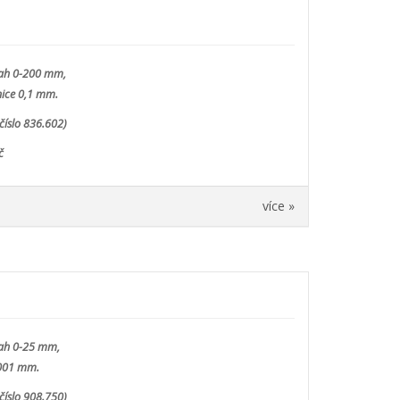
sah 0-200 mm,
nice 0,1 mm.
číslo 836.602)
č
více »
sah 0-25 mm,
,001 mm.
číslo 908.750)