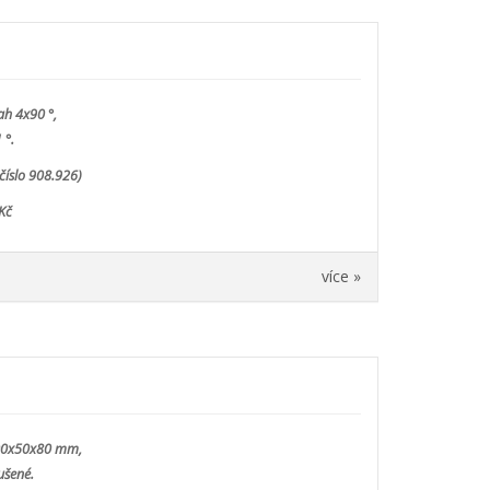
ah 4x90 °,
 °.
číslo 908.926)
Kč
více »
00x50x80 mm,
ušené.