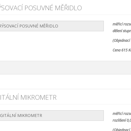
ÝSOVACÍ POSUVNÉ MĚŘIDLO
měřicí roz
dělení stup
(Objednací 
Cena 615 K
ITÁLNÍ MIKROMETR
měřicí roz
rozlišení 0
(Objednací 