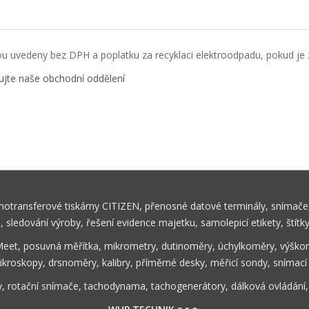
u uvedeny bez DPH a poplatku za recyklaci elektroodpadu, pokud je z
ujte naše obchodní oddělení
rmotransferové tiskárny CITIZEN, přenosné datové terminály, snímače,
ů, sledování výroby, řešení evidence majetku, samolepicí etikety, štítk
Meet, posuvná měřítka, mikrometry, dutinoměry, úchylkoměry, výškom
ikroskopy, drsnoměry, kalibry, příměrné desky, měřicí sondy, snímací
y, rotační snímače, tachodynama, tachogenerátory, dálková ovládání