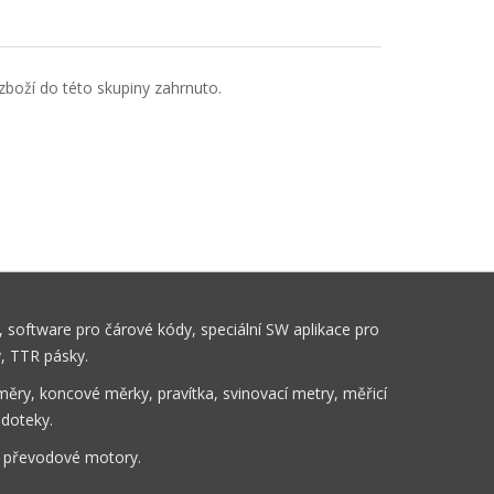
boží do této skupiny zahrnuto.
 software pro čárové kódy, speciální SW aplikace pro
y, TTR pásky.
ěry, koncové měrky, pravítka, svinovací metry, měřicí
 doteky.
, převodové motory.