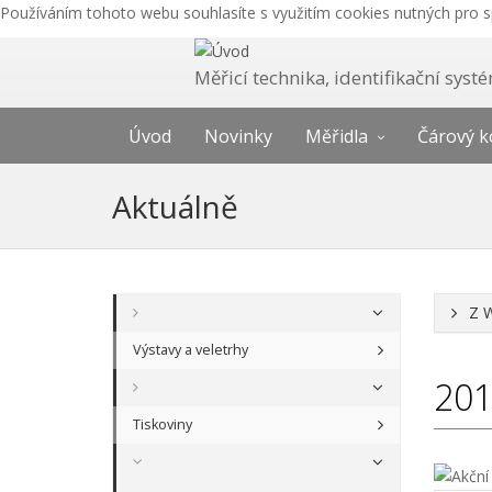
Používáním tohoto webu souhlasíte s využitím cookies nutných pro 
Měřicí technika, identifikační sys
Úvod
Novinky
Měřidla
Čárový k
Aktuálně
Z 
Výstavy a veletrhy
20
Tiskoviny