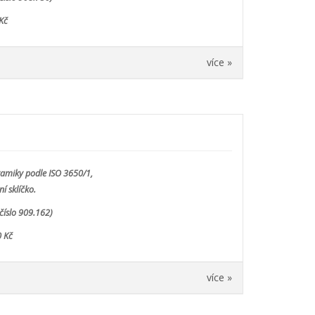
Kč
více »
ramiky podle ISO 3650/1,
í sklíčko.
číslo 909.162)
 Kč
více »