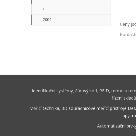
2004
Ceny jso
Kontakt
Identifikační systémy, čárový kód, RFID, termo a te
řízení sklad
Měřicí technika, 3D souřadnicové měřící přístroje De
lupy, m
Automatizační prvk