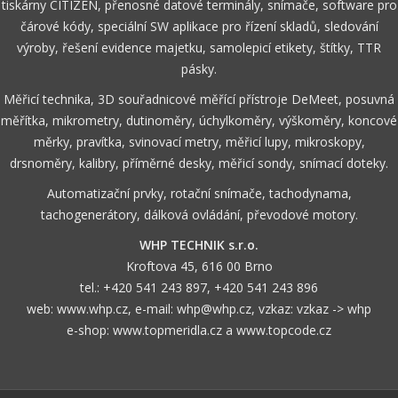
tiskárny CITIZEN, přenosné datové terminály, snímače, software pro
čárové kódy, speciální SW aplikace pro řízení skladů, sledování
výroby, řešení evidence majetku, samolepicí etikety, štítky, TTR
pásky.
Měřicí technika, 3D souřadnicové měřící přístroje DeMeet, posuvná
měřítka, mikrometry, dutinoměry, úchylkoměry, výškoměry, koncové
měrky, pravítka, svinovací metry, měřicí lupy, mikroskopy,
drsnoměry, kalibry, příměrné desky, měřicí sondy, snímací doteky.
Automatizační prvky, rotační snímače, tachodynama,
tachogenerátory, dálková ovládání, převodové motory.
WHP TECHNIK s.r.o.
Kroftova 45, 616 00 Brno
tel.:
+420 541 243 897
,
+420 541 243 896
web:
www.whp.cz
, e-mail:
whp@whp.cz
, vzkaz:
vzkaz -> whp
e-shop:
www.topmeridla.cz
a
www.topcode.cz