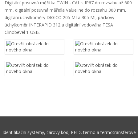
Digitální posuvná měřítka TWIN - CAL s IP67 do rozsahu až 600
mm, digitální posuvná měřidla Valueline do rozsahu 300 mm,
digitání úchylkoměry DIGICO 205 MI a 305 MI, páčkový
úchylkoměr INTERAPID 312 a digitální vodováha TESA
Clinobevel 1-USB.
Identifikační systémy, čárový kód, RFID, termo a termotransferové