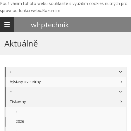
Používáním tohoto webu souhlasíte s využitím cookies nutných pro
správnou funkci webu.
Rozumím
Toggle
whp
technik
navigation
Aktuálně
Výstavy a veletrhy
Tiskoviny
2026