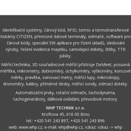
Identifikační systémy, čárový kód, RFID, termo a termotransferové
tiskárny CITIZEN, přenosné datové terminály, snímače, software pro
čárové kódy, speciální SW aplikace pro řízení skladů, sledování
výroby, řešení evidence majetku, samolepicí etikety, štítky, TTR
pásky.
Měřicí technika, 3D souřadnicové měřící přístroje DeMeet, posuvná
měřítka, mikrometry, dutinoměry, úchylkoměry, výškoměry, koncové
měrky, pravítka, svinovací metry, měřicí lupy, mikroskopy,
drsnoměry, kalibry, příměrné desky, měřicí sondy, snímací doteky.
Automatizační prvky, rotační snímače, tachodynama,
tachogenerátory, dálková ovládání, převodové motory.
WHP TECHNIK s.r.o.
Kroftova 45, 616 00 Brno
tel.:
+420 541 243 897
,
+420 541 243 896
web:
www.whp.cz
, e-mail:
whp@whp.cz
, vzkaz:
vzkaz -> whp