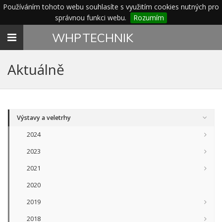
Používáním tohoto webu souhlasíte s využitím cookies nutných pro
správnou funkci webu.
Rozumím
Toggle
WHP
TECHNIK
navigation
Aktuálně
Výstavy a veletrhy
2024
2023
2021
2020
2019
2018