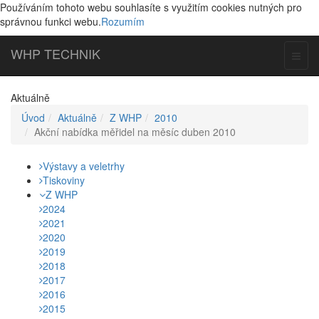
Používáním tohoto webu souhlasíte s využitím cookies nutných pro
správnou funkci webu.
Rozumím
WHP
TECHNIK
Toggl
naviga
Aktuálně
Úvod
Aktuálně
Z WHP
2010
Akční nabídka měřidel na měsíc duben 2010
Výstavy a veletrhy
Tiskoviny
Z WHP
2024
2021
2020
2019
2018
2017
2016
2015