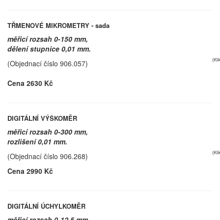
TŘMENOVÉ MIKROMETRY - sada
měřicí rozsah 0-150 mm,
dělení stupnice 0,01 mm.
(Kl
(Objednací číslo 906.057)
Cena 2630 Kč
DIGITÁLNÍ VÝŠKOMĚR
měřicí rozsah 0-300 mm,
rozlišení 0,01 mm.
(Kl
(Objednací číslo 906.268)
Cena 2990 Kč
DIGITÁLNÍ ÚCHYLKOMĚR
měřicí rozsah 0-12,5 mm,