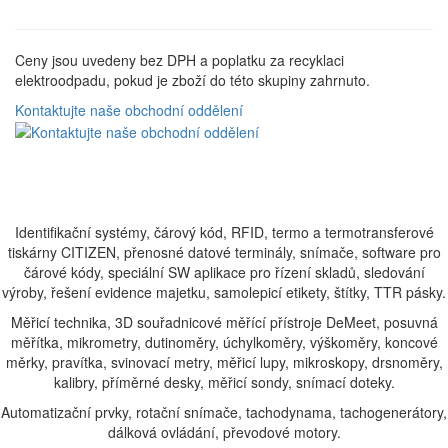
Ceny jsou uvedeny bez DPH a poplatku za recyklaci
elektroodpadu, pokud je zboží do této skupiny zahrnuto.
Kontaktujte naše obchodní oddělení
Identifikační systémy, čárový kód, RFID, termo a termotransferové
tiskárny CITIZEN, přenosné datové terminály, snímače, software pro
čárové kódy, speciální SW aplikace pro řízení skladů, sledování
výroby, řešení evidence majetku, samolepicí etikety, štítky, TTR pásky.
Měřicí technika, 3D souřadnicové měřící přístroje DeMeet, posuvná
měřítka, mikrometry, dutinoměry, úchylkoměry, výškoměry, koncové
měrky, pravítka, svinovací metry, měřicí lupy, mikroskopy, drsnoměry,
kalibry, příměrné desky, měřicí sondy, snímací doteky.
Automatizační prvky, rotační snímače, tachodynama, tachogenerátory,
dálková ovládání, převodové motory.