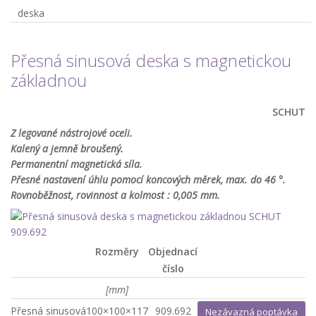
deska
Přesná sinusová deska s magnetickou
základnou
SCHUT
Z legované nástrojové oceli.
Kalený a jemně broušený.
Permanentní magnetická síla.
Přesné nastavení úhlu pomocí koncových měrek, max. do 46 °.
Rovnoběžnost, rovinnost a kolmost : 0,005 mm.
Rozměry
Objednací
číslo
[mm]
Přesná sinusová
100×100×117
909.692
Nezávazná poptávka