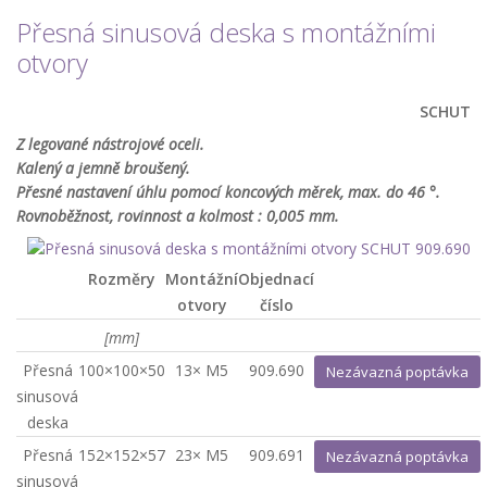
Přesná sinusová deska s montážními
otvory
SCHUT
Z legované nástrojové oceli.
Kalený a jemně broušený.
Přesné nastavení úhlu pomocí koncových měrek, max. do 46 °.
Rovnoběžnost, rovinnost a kolmost : 0,005 mm.
Rozměry
Montážní
Objednací
otvory
číslo
[mm]
Přesná
100×100×50
13× M5
909.690
Nezávazná poptávka
sinusová
deska
Přesná
152×152×57
23× M5
909.691
Nezávazná poptávka
sinusová