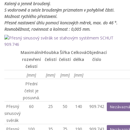
Kalený a jemně broušený.
S vodorovně a svisle broušeným prizmatem v pohyblivé části.
Možnost rychlého přestavení.
Přesné nastavení úhlu pomocí koncových měrek, max. do 46 °.
Rovnoběžnost, rovinnost a kolmost : 0,005 mm.
Maximální
Hloubka
Šířka
Celková
Objednací
rozevření
čelistí
čelistí
délka
číslo
čelistí
[mm]
[mm]
[mm]
[mm]
Přední
čelist je
posuvná.
Přesný
60
25
50
140
909.742
Nezávazná
sinusový
svěrák
Přesný
100
35
75
190
909.743
Nezávazná