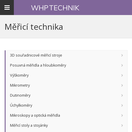
Toggle
WHP
TECHNIK
navigation
Měřicí technika
3D souřadnicové měřicí stroje
Posuvná měřidla a hloubkoměry
Výškoměry
Mikrometry
Dutinoměry
Úchylkoměry
Mikroskopy a optická měřidla
Měřicí stoly a stojánky