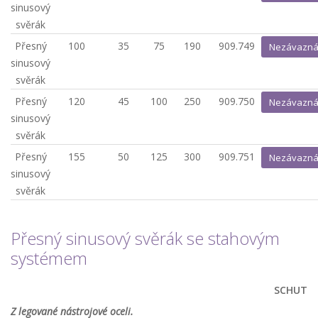
sinusový
svěrák
Přesný
100
35
75
190
909.749
Nezávazná
sinusový
svěrák
Přesný
120
45
100
250
909.750
Nezávazná
sinusový
svěrák
Přesný
155
50
125
300
909.751
Nezávazná
sinusový
svěrák
Přesný sinusový svěrák se stahovým
systémem
SCHUT
Z legované nástrojové oceli.