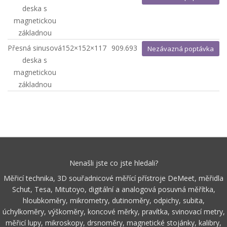
deska s
magnetickou
základnou
Přesná sinusová
152×152×117
909.693
Nezávazná poptávka
deska s
magnetickou
základnou
Nenašli jste co jste hledali?
Měřicí technika, 3D souřadnicové měřící přístroje DeMeet, měřidla
Schut, Tesa, Mitutoyo, digitální a analogová posuvná měřítka,
hloubkoměry, mikrometry, dutinoměry, odpichy, subita,
úchylkoměry, výškoměry, koncové měrky, pravítka, svinovací metry,
měřicí lupy, mikroskopy, drsnoměry, magnetické stojánky, kalibry,