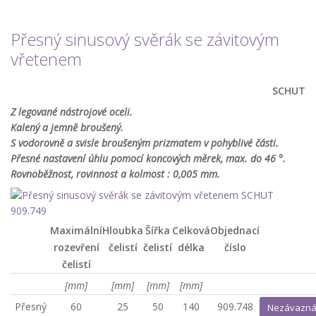
Přesný sinusový svěrák se závitovým
vřetenem
SCHUT
Z legované nástrojové oceli.
Kalený a jemně broušený.
S vodorovně a svisle broušeným prizmatem v pohyblivé části.
Přesné nastavení úhlu pomocí koncových měrek, max. do 46 °.
Rovnoběžnost, rovinnost a kolmost : 0,005 mm.
Maximální
Hloubka
Šířka
Celková
Objednací
rozevření
čelistí
čelistí
délka
číslo
čelistí
[mm]
[mm]
[mm]
[mm]
Přesný
60
25
50
140
909.748
Nezávazná