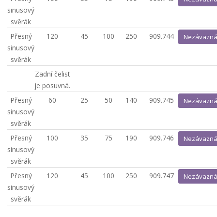
sinusový
svěrák
Přesný
120
45
100
250
909.744
Nezávazná
sinusový
svěrák
Zadní čelist
je posuvná.
Přesný
60
25
50
140
909.745
Nezávazná
sinusový
svěrák
Přesný
100
35
75
190
909.746
Nezávazná
sinusový
svěrák
Přesný
120
45
100
250
909.747
Nezávazná
sinusový
svěrák