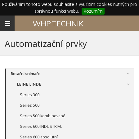
Používáním tohoto webu souhlasíte s využitím cookies nutných pro
správnou funkci webu.
Rozumím
Toggle
WHP
TECHNIK
navigation
Automatizační prvky
Rotační snímače
LEINE LINDE
Series 300
Series 500
Series 500 kombinované
Series 600 INDUSTRIAL
Series 600 absolutní