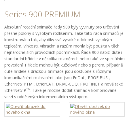
Series 900 PREMIUM
Absolutní rotační snímače řady 900 byly vyvinuty pro určování
přesné polohy s vysokým rozlišením. Také tato řada snímačů je
konstruována tak, aby díky své vysoké odolnosti vysokým
teplotám, vlhkosti, vibracím a rázům mohla být použita v těch
nejnáročnějších provozních podmínkách. Řada 900 nabízí duté i
standardní hřídele v několika rozměrech nebo také ve speciálním
provedení. Hřídele mohou být kuželové nebo s perem, případně
duté hřídele s drážkou. Snímače jsou dostupné s různými
komunikačními rozhraními jako jsou EnDat , PROFIBUS ,
EtherNet/IPTM , EtherCAT, DRIVE-CLiQ, PROFINET a nově také
TM
EtherNet/IP
. Také je možné dodat snímač v kombinované
verzi s odděleným inkrementálním výstupem.