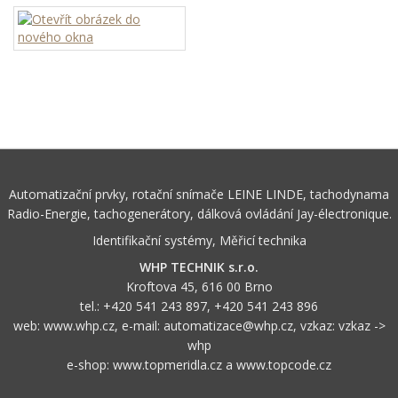
Automatizační prvky, rotační snímače LEINE LINDE, tachodynama
Radio-Energie, tachogenerátory, dálková ovládání Jay-électronique.
Identifikační systémy, Měřicí technika
WHP TECHNIK s.r.o.
Kroftova 45, 616 00 Brno
tel.:
+420 541 243 897
,
+420 541 243 896
web:
www.whp.cz
, e-mail:
automatizace@whp.cz
, vzkaz:
vzkaz ->
whp
e-shop:
www.topmeridla.cz
a
www.topcode.cz