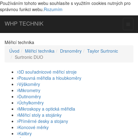
Používáním tohoto webu souhlasíte s využitím cookies nutných pro
správnou funkci webu.
Rozumím
WHP
TECHNIK
Toggl
naviga
Měřicí technika
Úvod
Měřicí technika
Drsnoměry
Taylor Surtronic
Surtronic DUO
3D souřadnicové měřicí stroje
Posuvná měřidla a hloubkoměry
Výškoměry
Mikrometry
Dutinoměry
Úchylkoměry
Mikroskopy a optická měřidla
Měřicí stoly a stojánky
Příměrné desky a stojany
Koncové měrky
Kalibry