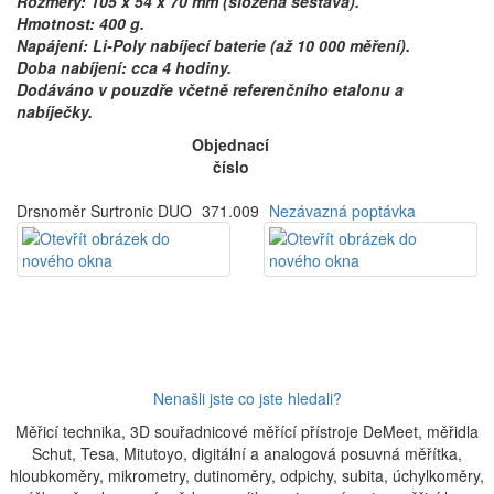
Rozměry: 105 x 54 x 70 mm (složená sestava).
Hmotnost: 400 g.
Napájení: Li-Poly nabíjecí baterie (až 10 000 měření).
Doba nabíjení: cca 4 hodiny.
Dodáváno v pouzdře včetně referenčního etalonu a
nabíječky.
Objednací
číslo
Drsnoměr Surtronic DUO
371.009
Nezávazná poptávka
Nenašli jste co jste hledali?
Měřicí technika, 3D souřadnicové měřící přístroje DeMeet, měřidla
Schut, Tesa, Mitutoyo, digitální a analogová posuvná měřítka,
hloubkoměry, mikrometry, dutinoměry, odpichy, subita, úchylkoměry,