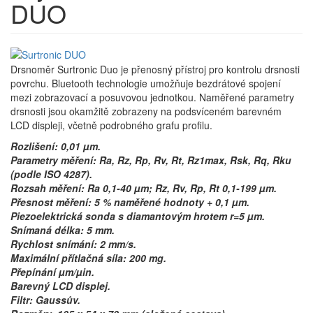
DUO
Drsnoměr Surtronic Duo je přenosný přístroj pro kontrolu drsnosti
povrchu. Bluetooth technologie umožňuje bezdrátové spojení
mezi zobrazovací a posuvovou jednotkou. Naměřené parametry
drsnosti jsou okamžitě zobrazeny na podsvíceném barevném
LCD displeji, včetně podrobného grafu profilu.
Rozlišení: 0,01 µm.
Parametry měření: Ra, Rz, Rp, Rv, Rt, Rz1max, Rsk, Rq, Rku
(podle ISO 4287).
Rozsah měření: Ra 0,1-40 µm; Rz, Rv, Rp, Rt 0,1-199 µm.
Přesnost měření: 5 % naměřené hodnoty + 0,1 µm.
Piezoelektrická sonda s diamantovým hrotem r=5 µm.
Snímaná délka: 5 mm.
Rychlost snímání: 2 mm/s.
Maximální přítlačná síla: 200 mg.
Přepínání µm/µin.
Barevný LCD displej.
Filtr: Gaussův.