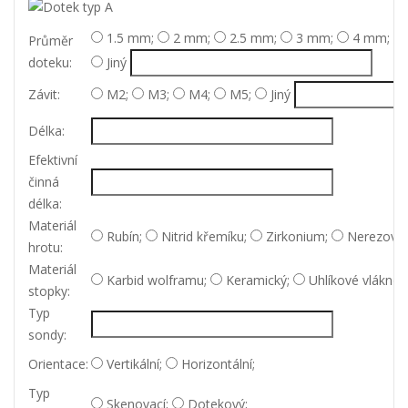
1.5 mm;
2 mm;
2.5 mm;
3 mm;
4 mm;
Průměr
doteku:
Jiný
Závit:
M2;
M3;
M4;
M5;
Jiný
Délka:
Efektivní
činná
délka:
Materiál
Rubín;
Nitrid křemíku;
Zirkonium;
Nerezová 
hrotu:
Materiál
Karbid wolframu;
Keramický;
Uhlíkové vlákno;
stopky:
Typ
sondy:
Orientace:
Vertikální;
Horizontální;
Typ
Skenovací;
Dotekový;