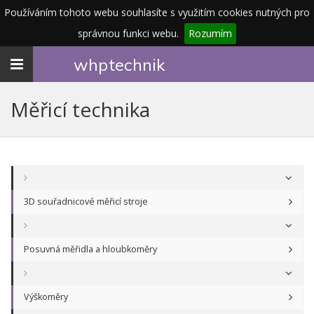
Používáním tohoto webu souhlasíte s využitím cookies nutných pro
správnou funkci webu.
Rozumím
Toggle
whp
technik
navigation
Měřicí technika
3D souřadnicové měřicí stroje
Posuvná měřidla a hloubkoměry
Výškoměry