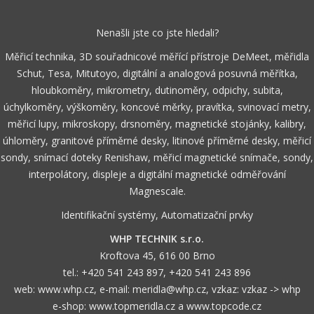
Nenašli jste co jste hledali?
Měřicí technika, 3D souřadnicové měřící přístroje DeMeet, měřidla
Schut, Tesa, Mitutoyo, digitální a analogová posuvná měřítka,
hloubkoměry, mikrometry, dutinoměry, odpichy, subita,
úchylkoměry, výškoměry, koncové měrky, pravítka, svinovací metry,
měřicí lupy, mikroskopy, drsnoměry, magnetické stojánky, kalibry,
úhloměry, granitové příměrné desky, litinové příměrné desky, měřicí
sondy, snímací doteky Renishaw, měřicí magnetické snímače, sondy,
interpolátory, displeje a digitální magnetické odměřování
Magnescale.
Identifikační systémy, Automatizační prvky
WHP TECHNIK s.r.o.
Kroftova 45, 616 00 Brno
tel.:
+420 541 243 897
,
+420 541 243 896
web:
www.whp.cz
, e-mail:
meridla@whp.cz
, vzkaz:
vzkaz -> whp
e-shop:
www.topmeridla.cz
a
www.topcode.cz