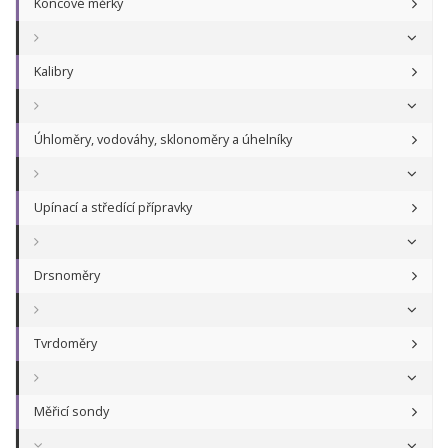
Koncové měrky
Kalibry
Úhloměry, vodováhy, sklonoměry a úhelníky
Upínací a středící přípravky
Drsnoměry
Tvrdoměry
Měřicí sondy