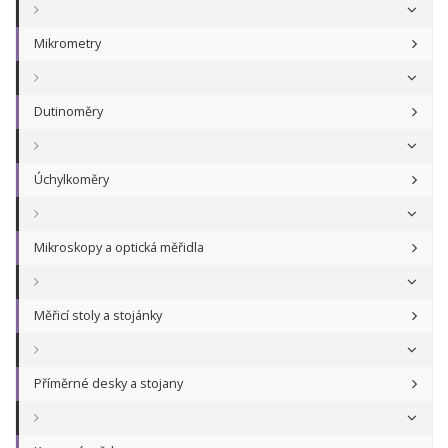
Mikrometry
Dutinoměry
Úchylkoměry
Mikroskopy a optická měřidla
Měřicí stoly a stojánky
Příměrné desky a stojany