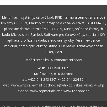
Identifikační systémy, čárový kód, RFID, termo a termotransferové
tiskárny CITIZEN, Markpoint, navíječe a řezačky etiket LABELMATE,
přenosné datové terminály OPTICON, Minec, snímače čárových
kódů Microvision, Symbol, Software pro čárové kódy, speciální SW
aplikace pro řízení skladů, sledování výroby, řešení evidence
majetku, samolepicí etikety, štítky, TTR pásky, zakázkový potisk
etiket, EAN.
Měřicí technika, Automatizační prvky
WHP TECHNIK s.r.o.
Kroftova 45, 616 00 Brno
tel.:
+420 541 243 897
,
+420 541 224 364
web:
www.whp.cz
, e-mail:
obchod.is@whp.cz
, vzkaz:
vzkaz -> whp
e-shop:
www.topmeridla.cz
a
www.topcode.cz
©
WHP TECHNIK s.r.o.
All rights reserved. | Publikační systém
CMS