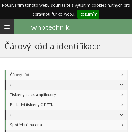
Používáním tohoto webu souhlasíte s využitím cookies nutných pro
správnou funkci webu.
Rozumím
Toggle
whp
technik
navigation
Čárový kód a identifikace
Čárový kód
Tiskárny etiket a aplikátory
Pokladní tiskárny CITIZEN
Spotřební materiál