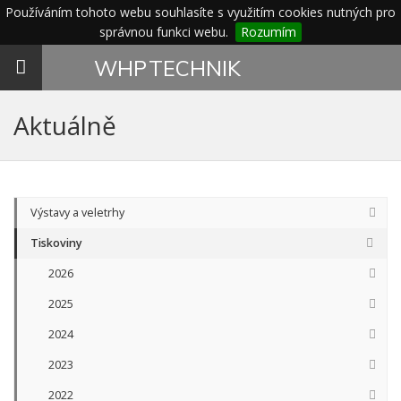
Používáním tohoto webu souhlasíte s využitím cookies nutných pro
správnou funkci webu.
Rozumím
Toggle
WHP
TECHNIK
navigation
Aktuálně
Výstavy a veletrhy
Tiskoviny
2026
2025
2024
2023
2022