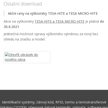
Ostatní download
Akční ceny na výškoměry TESA-HITE a TESA MICRO-HITE
Akce na výškoměry
TESA-HITE a TESA MICRO-HITE
je platná
do
30.6.2021
.
Jedinečná možnost opravy výškoměru výměnou za nový bez
ohledu na značku a model.
Identifikační systémy, čárový kód, RFID, termo a termotransferové
tiskárny CITIZEN, přenosné datové terminály, snímače, software pro