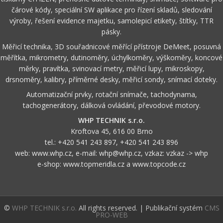
čárové kódy, speciální SW aplikace pro řízení skladů, sledování
výroby, řešení evidence majetku, samolepicí etikety, štítky, TTR
pásky.
Měřicí technika, 3D souřadnicové měřící přístroje DeMeet, posuvná
měřítka, mikrometry, dutinoměry, úchylkoměry, výškoměry, koncové
měrky, pravítka, svinovací metry, měřicí lupy, mikroskopy,
drsnoměry, kalibry, příměrné desky, měřicí sondy, snímací doteky.
Automatizační prvky, rotační snímače, tachodynama,
tachogenerátory, dálková ovládání, převodové motory.
WHP TECHNIK s.r.o.
Kroftova 45, 616 00 Brno
tel.:
+420 541 243 897
,
+420 541 243 896
web:
www.whp.cz
, e-mail:
whp@whp.cz
, vzkaz:
vzkaz -> whp
e-shop:
www.topmeridla.cz
a
www.topcode.cz
©
WHP TECHNIK s.r.o.
All rights reserved. | Publikační systém
CMS
PRO-WEB