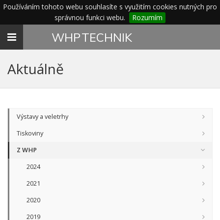
Používáním tohoto webu souhlasíte s využitím cookies nutných pro
správnou funkci webu.
Rozumím
Toggle
WHP
TECHNIK
navigation
Aktuálně
Výstavy a veletrhy
Tiskoviny
Z WHP
2024
2021
2020
2019