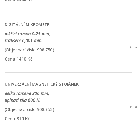
DIGITÁLNÍ MIKROMETR
měřicí rozsah 0-25 mm,
rozlišení 0,001 mm.
(Kli
(Objednací číslo 908.750)
Cena 1410 Kč
UNIVERZÁLNÍ MAGNETICKÝ STOJÁNEK
délka ramene 300 mm,
upínací síla 600 N.
(Kli
(Objednací číslo 908.953)
Cena 810 Kč