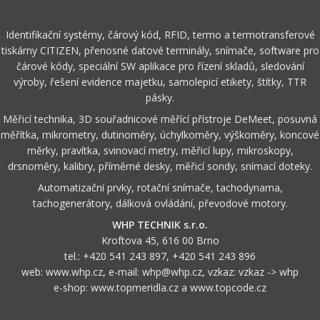
Identifikační systémy, čárový kód, RFID, termo a termotransferové
tiskárny CITIZEN, přenosné datové terminály, snímače, software pro
čárové kódy, speciální SW aplikace pro řízení skladů, sledování
výroby, řešení evidence majetku, samolepicí etikety, štítky, TTR
pásky.
Měřicí technika, 3D souřadnicové měřící přístroje DeMeet, posuvná
měřítka, mikrometry, dutinoměry, úchylkoměry, výškoměry, koncové
měrky, pravítka, svinovací metry, měřicí lupy, mikroskopy,
drsnoměry, kalibry, příměrné desky, měřicí sondy, snímací doteky.
Automatizační prvky, rotační snímače, tachodynama,
tachogenerátory, dálková ovládání, převodové motory.
WHP TECHNIK s.r.o.
Kroftova 45, 616 00 Brno
tel.:
+420 541 243 897
,
+420 541 243 896
web:
www.whp.cz
, e-mail:
whp@whp.cz
, vzkaz:
vzkaz -> whp
e-shop:
www.topmeridla.cz
a
www.topcode.cz