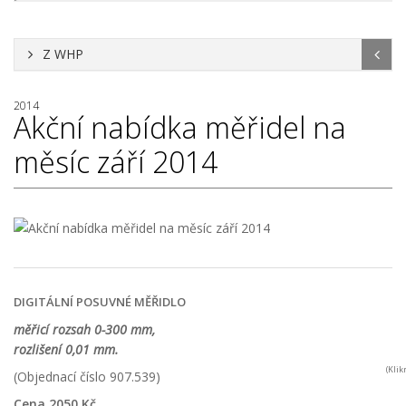
Z WHP
2014
Akční nabídka měřidel na
měsíc září 2014
DIGITÁLNÍ POSUVNÉ MĚŘIDLO
měřicí rozsah 0-300 mm,
rozlišení 0,01 mm.
(Kli
(Objednací číslo 907.539)
Cena 2050 Kč