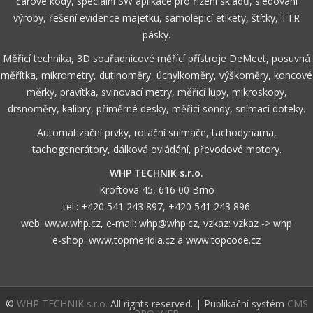
čárové kódy, speciální SW aplikace pro řízení skladů, sledování
výroby, řešení evidence majetku, samolepicí etikety, štítky, TTR
pásky.
Měřicí technika, 3D souřadnicové měřící přístroje DeMeet, posuvná
měřítka, mikrometry, dutinoměry, úchylkoměry, výškoměry, koncové
měrky, pravítka, svinovací metry, měřicí lupy, mikroskopy,
drsnoměry, kalibry, příměrné desky, měřicí sondy, snímací doteky.
Automatizační prvky, rotační snímače, tachodynama,
tachogenerátory, dálková ovládání, převodové motory.
WHP TECHNIK s.r.o.
Kroftova 45, 616 00 Brno
tel.:
+420 541 243 897
,
+420 541 243 896
web:
www.whp.cz
, e-mail:
whp@whp.cz
, vzkaz:
vzkaz -> whp
e-shop:
www.topmeridla.cz
a
www.topcode.cz
©
WHP TECHNIK s.r.o.
All rights reserved. | Publikační systém
CMS