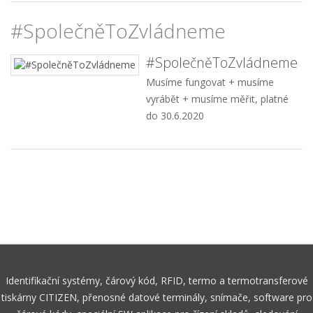
#SpolečněToZvládneme
#SpolečněToZvládneme
Musíme fungovat + musíme
vyrábět + musíme měřit, platné
do 30.6.2020
Identifikační systémy, čárový kód, RFID, termo a termotransferové
tiskárny CITIZEN, přenosné datové terminály, snímače, software pro