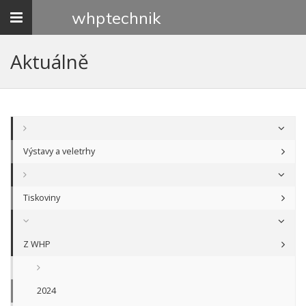
Toggle
whp
technik
navigation
Aktuálně
Výstavy a veletrhy
Tiskoviny
Z WHP
2024