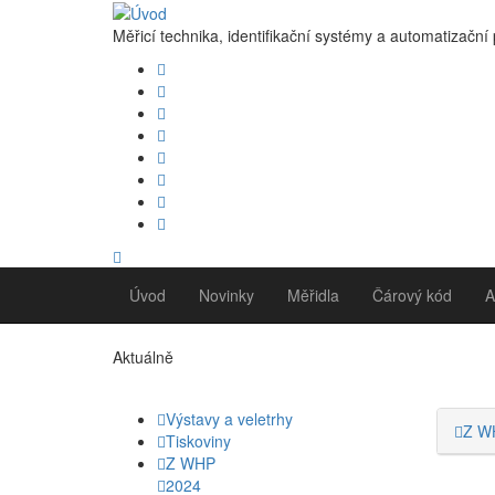
Měřicí technika, identifikační systémy a automatizační
Úvod
Novinky
Měřidla
Čárový kód
A
Aktuálně
Výstavy a veletrhy
Z W
Tiskoviny
Z WHP
2024