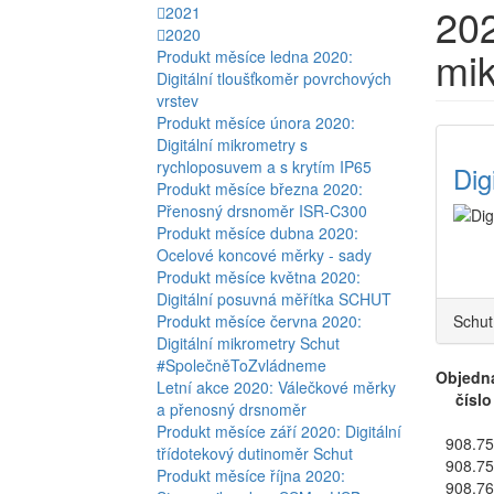
20
2021
2020
mik
Produkt měsíce ledna 2020:
Digitální tloušťkoměr povrchových
vrstev
Produkt měsíce února 2020:
Digitální mikrometry s
rychloposuvem a s krytím IP65
Dig
Produkt měsíce března 2020:
Přenosný drsnoměr ISR-C300
Produkt měsíce dubna 2020:
Ocelové koncové měrky - sady
Produkt měsíce května 2020:
Digitální posuvná měřítka SCHUT
Produkt měsíce června 2020:
Schut
Digitální mikrometry Schut
#SpolečněToZvládneme
Objedn
Letní akce 2020: Válečkové měrky
číslo
a přenosný drsnoměr
Produkt měsíce září 2020: Digitální
908.7
třídotekový dutinoměr Schut
908.7
Produkt měsíce října 2020:
908.7