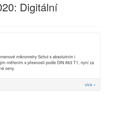
0: Digitální
 třmenové mikrometry Schut s absolutním i
vým měřením s přesností podle DIN 863 T1, nyní za
né ceny.
více »