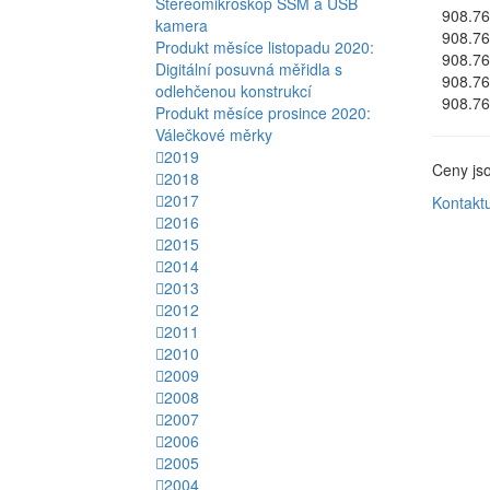
Stereomikroskop SSM a USB
908.7
kamera
908.7
Produkt měsíce listopadu 2020:
908.7
Digitální posuvná měřidla s
908.7
odlehčenou konstrukcí
908.7
Produkt měsíce prosince 2020:
Válečkové měrky
2019
Ceny jso
2018
2017
Kontakt
2016
2015
2014
2013
2012
2011
2010
2009
2008
2007
2006
2005
2004