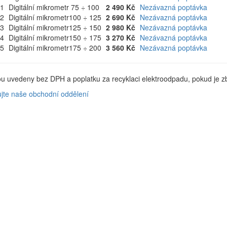
61
Digitální mikrometr
75 ÷ 100
2 490 Kč
Nezávazná poptávka
62
Digitální mikrometr
100 ÷ 125
2 690 Kč
Nezávazná poptávka
63
Digitální mikrometr
125 ÷ 150
2 980 Kč
Nezávazná poptávka
64
Digitální mikrometr
150 ÷ 175
3 270 Kč
Nezávazná poptávka
65
Digitální mikrometr
175 ÷ 200
3 560 Kč
Nezávazná poptávka
u uvedeny bez DPH a poplatku za recyklaci elektroodpadu, pokud je zb
ujte naše obchodní oddělení