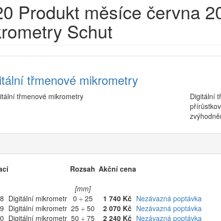
20
Produkt měsíce června 202
rometry Schut
itální třmenové mikrometry
Digitální
přírůstko
zvýhodně
ací
Rozsah
Akční cena
[mm]
58
Digitální mikrometr
0 ÷ 25
1 740 Kč
Nezávazná poptávka
59
Digitální mikrometr
25 ÷ 50
2 070 Kč
Nezávazná poptávka
60
Digitální mikrometr
50 ÷ 75
2 240 Kč
Nezávazná poptávka