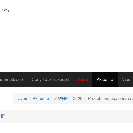
 prvky
utomatizace
Ceny / Jak nakoupit
Akce
Aktuálně
Více
Úvod
Aktuálně
Z WHP
2020
Produkt měsíce června 2
HP