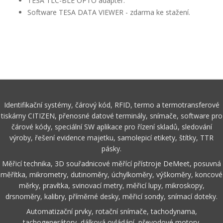
TESA TLC-BLE OPTO adaptér.
Software TESA DATA VIEWER - zdarma ke stažení.
Identifikační systémy, čárový kód, RFID, termo a termotransferové
tiskárny CITIZEN, přenosné datové terminály, snímače, software pro
čárové kódy, speciální SW aplikace pro řízení skladů, sledování
výroby, řešení evidence majetku, samolepicí etikety, štítky, TTR
pásky.
Měřicí technika, 3D souřadnicové měřící přístroje DeMeet, posuvná
měřítka, mikrometry, dutinoměry, úchylkoměry, výškoměry, koncové
měrky, pravítka, svinovací metry, měřicí lupy, mikroskopy,
drsnoměry, kalibry, příměrné desky, měřicí sondy, snímací doteky.
Automatizační prvky, rotační snímače, tachodynama,
tachogenerátory, dálková ovládání, převodové motory.