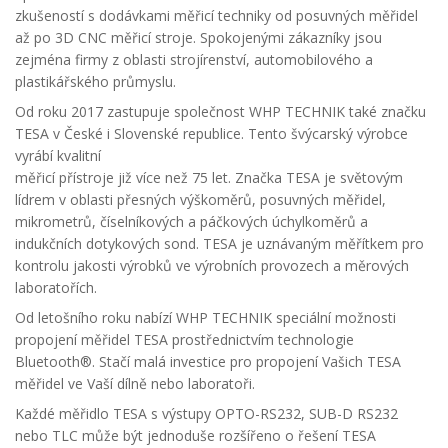
zkušeností s dodávkami měřicí techniky od posuvných měřidel
až po 3D CNC měřicí stroje. Spokojenými zákazníky jsou
zejména firmy z oblasti strojírenství, automobilového a
plastikářského průmyslu.
Od roku 2017 zastupuje společnost WHP TECHNIK také značku
TESA v České i Slovenské republice. Tento švýcarský výrobce
vyrábí kvalitní
měřicí přístroje již více než 75 let. Značka TESA je světovým
lídrem v oblasti přesných výškoměrů, posuvných měřidel,
mikrometrů, číselníkových a páčkových úchylkoměrů a
indukčních dotykových sond. TESA je uznávaným měřítkem pro
kontrolu jakosti výrobků ve výrobních provozech a měrových
laboratořích.
Od letošního roku nabízí WHP TECHNIK speciální možnosti
propojení měřidel TESA prostřednictvím technologie
Bluetooth®. Stačí malá investice pro propojení Vašich TESA
měřidel ve Vaší dílně nebo laboratoři.
Každé měřidlo TESA s výstupy OPTO-RS232, SUB-D RS232
nebo TLC může být jednoduše rozšířeno o řešení TESA