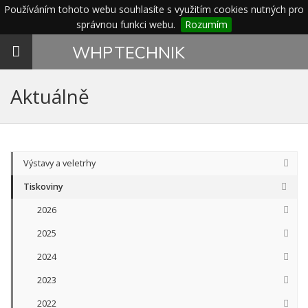
Používáním tohoto webu souhlasíte s využitím cookies nutných pro
správnou funkci webu.
Rozumím
Toggle
WHP
TECHNIK
navigation
Aktuálně
Výstavy a veletrhy
Tiskoviny
2026
2025
2024
2023
2022