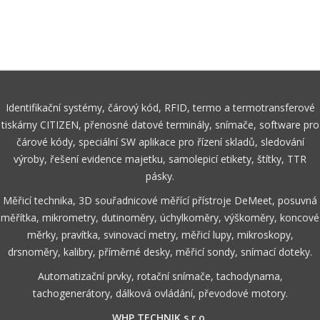
Identifikační systémy, čárový kód, RFID, termo a termotransferové
tiskárny CITIZEN, přenosné datové terminály, snímače, software pro
čárové kódy, speciální SW aplikace pro řízení skladů, sledování
výroby, řešení evidence majetku, samolepicí etikety, štítky, TTR
pásky.
Měřicí technika, 3D souřadnicové měřící přístroje DeMeet, posuvná
měřítka, mikrometry, dutinoměry, úchylkoměry, výškoměry, koncové
měrky, pravítka, svinovací metry, měřicí lupy, mikroskopy,
drsnoměry, kalibry, příměrné desky, měřicí sondy, snímací doteky.
Automatizační prvky, rotační snímače, tachodynama,
tachogenerátory, dálková ovládání, převodové motory.
WHP TECHNIK s.r.o.