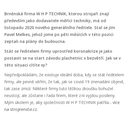
Brněnská firma W H P TECHNIK, kterou strojaři znají
především jako dodavatele měřicí techniky, má od
listopadu 2020 nového generálního ředitele. Stal se jím
Pavel Melkes, jehož jsme po pěti měsících v této pozici
zeptali na plány do budoucna.
Stát se ředitelem firmy uprostřed koronakrize je jako
postavit se na start závodu plachetnic v bezvětří. Jak se v
této situaci cítíte vy?
Nepředpokládám, že existuje ideální doba, kdy se stát ředitelem
firmy, ale pevně věřím, že tak, jak se covid-19 znenadání objevil,
tak zase zmizí. Některé firmy tuto těžkou zkoušku bohužel
neustojí, ale zůstane i řada firem, které z ní vyjdou posíleny.
Mým úkolem je, aby společnosti W H P TECHNIK patřila...
více
na strojirenstvi.cz
.