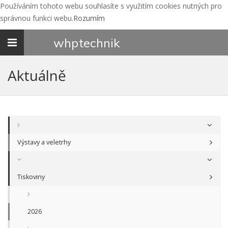
Používáním tohoto webu souhlasíte s využitím cookies nutných pro
správnou funkci webu.
Rozumím
Toggle
whp
technik
navigation
Aktuálně
Výstavy a veletrhy
Tiskoviny
2026