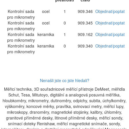
Kontrolní sada
ocel
1
909.346
Objednat/poptat
pro mikrometry
Kontrolní sada
ocel
0
909.345
Objednat/poptat
pro mikrometry
Kontrolní sada
keramika
1
909.162
Objednat/poptat
pro mikrometry
Kontrolní sada
keramika
0
909.340
Objednat/poptat
pro mikrometry
Nenašli jste co jste hledali?
Měřicí technika, 3D souřadnicové měřící přístroje DeMeet, měřidla
Schut, Tesa, Mitutoyo, digitální a analogová posuvná měřítka,
hloubkoměry, mikrometry, dutinoměry, odpichy, subita, úchylkoměry,
výškoměry, koncové měrky, pravítka, svinovací metry, měřicí lupy,
mikroskopy, drsnoměry, magnetické stojánky, kalibry, úhloměry,
granitové příměrné desky, litinové příměrné desky, měřicí sondy,
snímací doteky Renishaw, měřicí magnetické snímače, sondy,