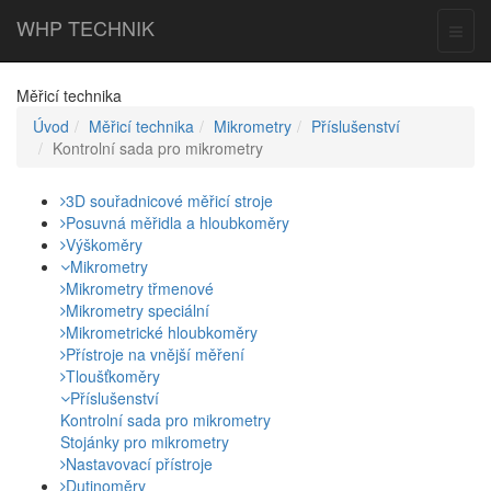
WHP
TECHNIK
Toggl
naviga
Měřicí technika
Úvod
Měřicí technika
Mikrometry
Příslušenství
Kontrolní sada pro mikrometry
3D souřadnicové měřicí stroje
Posuvná měřidla a hloubkoměry
Výškoměry
Mikrometry
Mikrometry třmenové
Mikrometry speciální
Mikrometrické hloubkoměry
Přístroje na vnější měření
Tloušťkoměry
Příslušenství
Kontrolní sada pro mikrometry
Stojánky pro mikrometry
Nastavovací přístroje
Dutinoměry