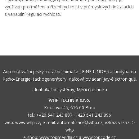
využíván pro měření a řízení rychlosti v průmyslových instalacích
s variabilní regulací rychlosti.
Automatizační prvky, rotační snímače LEINE LINDE, tachodynama
Radio-Energie, tachogenerátory, dálková ovládání Jay-électronique.
Identifikační systémy, Měřicí technika
WHP TECHNIK s.r.o.
Kroftova 45, 616 00 Brno
tel.:
+420 541 243 897
,
+420 541 243 896
web:
www.whp.cz
, e-mail:
automatizace@whp.cz
, vzkaz:
vzkaz ->
whp
e-shop:
www.topmeridla.cz
a
www.topcode.cz