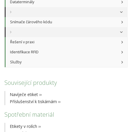
Dataterminály
Snímače čárového kódu
Řešení v praxi
Identifikace RFID
Služby
Související produkty
Navíječe etiket
››
Příslušenství k tiskárnám
››
Spotřební materiál
Etikety v rolích
››