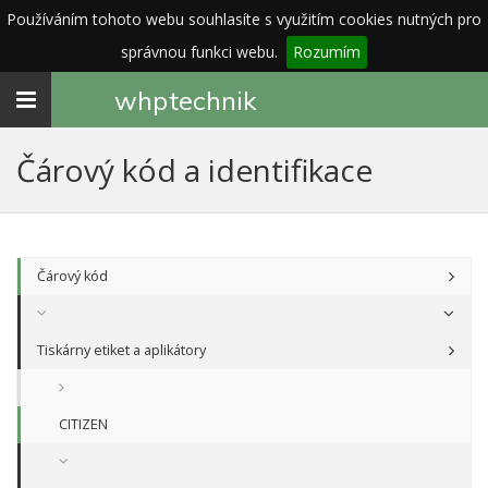
Používáním tohoto webu souhlasíte s využitím cookies nutných pro
správnou funkci webu.
Rozumím
Toggle
whp
technik
navigation
Čárový kód a identifikace
Čárový kód
Tiskárny etiket a aplikátory
CITIZEN