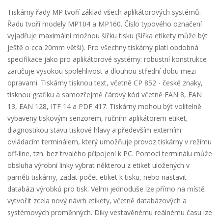
Tiskárny řady MP tvoří základ všech aplikátorových systémů.
Řadu tvoří modely MP104 a MP160. Číslo typového označení
vyjadřuje maximální možnou šířku tisku (šířka etikety může být
ještě o cca 20mm větší). Pro všechny tiskárny platí obdobná
specifikace jako pro aplikátorové systémy: robustní konstrukce
zaručuje vysokou spolehlivost a dlouhou střední dobu mezi
opravami. Tiskárny tisknou text, včetně CP 852 - české znaky,
tisknou grafiku a samozřejmě čárový kód včetně EAN 8, EAN
13, EAN 128, ITF 14 a PDF 417. Tiskárny mohou být volitelně
vybaveny tiskovým senzorem, ručním aplikátorem etiket,
diagnostikou stavu tiskové hlavy a především externím
ovládacím terminálem, který umožňuje provoz tiskárny v režimu
off-line, tzn. bez trvalého připojení k PC. Pomocí terminálu může
obsluha výrobní linky vybrat některou z etiket uložených v
paměti tiskárny, zadat počet etiket k tisku, nebo nastavit
databázi výrobků pro tisk. Velmi jednoduše lze přímo na místě
vytvořit zcela nový návrh etikety, včetně databázových a
systémových proměnných. Díky vestavěnému reálnému času lze