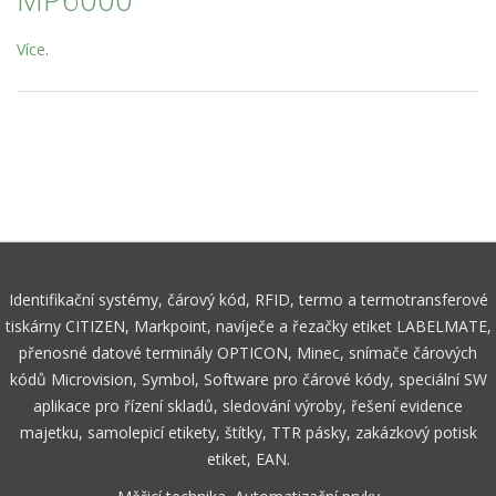
Více
.
Identifikační systémy, čárový kód, RFID, termo a termotransferové
tiskárny CITIZEN, Markpoint, navíječe a řezačky etiket LABELMATE,
přenosné datové terminály OPTICON, Minec, snímače čárových
kódů Microvision, Symbol, Software pro čárové kódy, speciální SW
aplikace pro řízení skladů, sledování výroby, řešení evidence
majetku, samolepicí etikety, štítky, TTR pásky, zakázkový potisk
etiket, EAN.