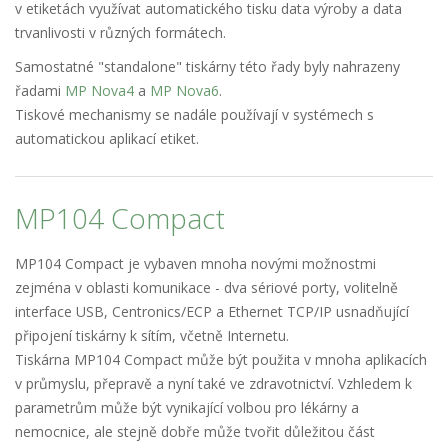
v etiketách využívat automatického tisku data výroby a data
trvanlivosti v různých formátech.
Samostatné "standalone" tiskárny této řady byly nahrazeny
řadami
MP Nova4
a
MP Nova6
.
Tiskové mechanismy se nadále používají v systémech s
automatickou aplikací etiket.
MP104 Compact
MP104 Compact je vybaven mnoha novými možnostmi
zejména v oblasti komunikace - dva sériové porty, volitelně
interface USB, Centronics/ECP a Ethernet TCP/IP usnadňující
připojení tiskárny k sítím, včetně Internetu.
Tiskárna MP104 Compact může být použita v mnoha aplikacích
v průmyslu, přepravě a nyní také ve zdravotnictví. Vzhledem k
parametrům může být vynikající volbou pro lékárny a
nemocnice, ale stejně dobře může tvořit důležitou část