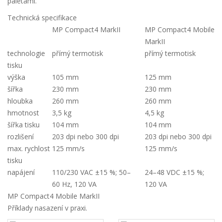
paletami.
Technická specifikace
MP Compact4 MarkII
MP Compact4 Mobile
MarkII
technologie
přímý termotisk
přímý termotisk
tisku
výška
105 mm
125 mm
šířka
230 mm
230 mm
hloubka
260 mm
260 mm
hmotnost
3,5 kg
4,5 kg
šířka tisku
104 mm
104 mm
rozlišení
203 dpi nebo 300 dpi
203 dpi nebo 300 dpi
max. rychlost
125 mm/s
125 mm/s
tisku
napájení
110/230 VAC ±15 %; 50–
24–48 VDC ±15 %;
60 Hz, 120 VA
120 VA
MP Compact4 Mobile MarkII
Příklady nasazení v praxi.