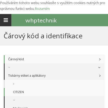
Používáním tohoto webu souhlasíte s využitím cookies nutných pro
správnou funkci webu.
Rozumím
Toggle
whp
technik
navigation
Čárový kód a identifikace
Čárový kód
Tiskárny etiket a aplikátory
CITIZEN