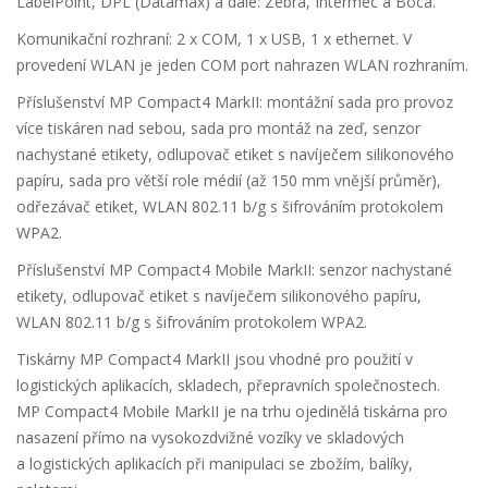
LabelPoint, DPL (Datamax) a dále: Zebra, Intermec a Boca.
Komunikační rozhraní: 2 x COM, 1 x USB, 1 x ethernet. V
provedení WLAN je jeden COM port nahrazen WLAN rozhraním.
Příslušenství MP Compact4 MarkII: montážní sada pro provoz
více tiskáren nad sebou, sada pro montáž na zeď, senzor
nachystané etikety, odlupovač etiket s navíječem silikonového
papíru, sada pro větší role médií (až 150 mm vnější průměr),
odřezávač etiket, WLAN 802.11 b/g s šifrováním protokolem
WPA2.
Příslušenství MP Compact4 Mobile MarkII: senzor nachystané
etikety, odlupovač etiket s navíječem silikonového papíru,
WLAN 802.11 b/g s šifrováním protokolem WPA2.
Tiskárny MP Compact4 MarkII jsou vhodné pro použití v
logistických aplikacích, skladech, přepravních společnostech.
MP Compact4 Mobile MarkII je na trhu ojedinělá tiskárna pro
nasazení přímo na vysokozdvižné vozíky ve skladových
a logistických aplikacích při manipulaci se zbožím, balíky,