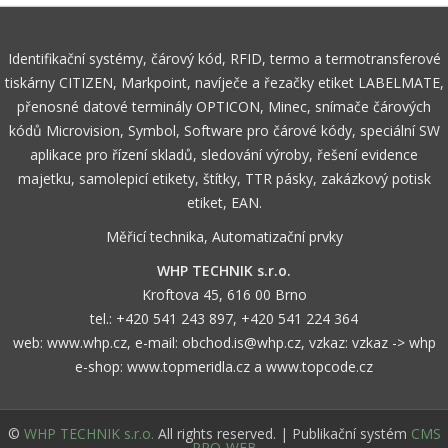
Identifikační systémy, čárový kód, RFID, termo a termotransferové
tiskárny CITIZEN, Markpoint, navíječe a řezačky etiket LABELMATE,
přenosné datové terminály OPTICON, Minec, snímače čárových
kódů Microvision, Symbol, Software pro čárové kódy, speciální SW
aplikace pro řízení skladů, sledování výroby, řešení evidence
majetku, samolepicí etikety, štítky, TTR pásky, zakázkový potisk
etiket, EAN.
Měřicí technika, Automatizační prvky
WHP TECHNIK s.r.o.
Kroftova 45, 616 00 Brno
tel.:
+420 541 243 897
,
+420 541 224 364
web:
www.whp.cz
, e-mail:
obchod.is@whp.cz
, vzkaz:
vzkaz -> whp
e-shop:
www.topmeridla.cz
a
www.topcode.cz
©
WHP TECHNIK s.r.o.
All rights reserved. | Publikační systém
CMS
PRO-WEB