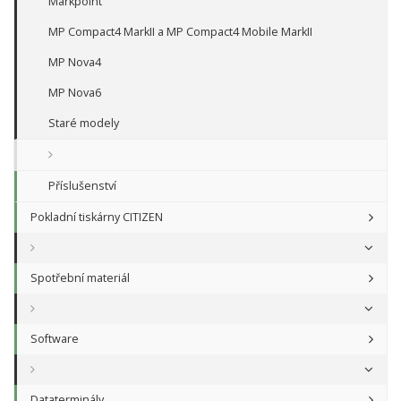
Markpoint
MP Compact4 MarkII a MP Compact4 Mobile MarkII
MP Nova4
MP Nova6
Staré modely
Příslušenství
Pokladní tiskárny CITIZEN
Spotřební materiál
Software
Dataterminály