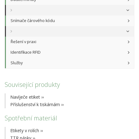
Snímače čárového kódu
Řešení v praxi
Identifikace RFID
Služby
Související produkty
Navíječe etiket
››
Příslušenství k tiskárnám
››
Spotřební materiál
Etikety v rolích
››
TTR pásky
››