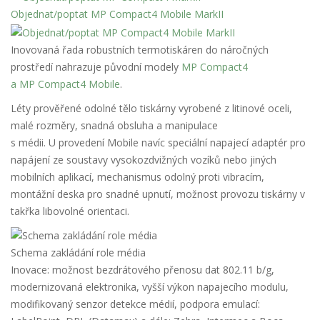
Objednat/poptat MP Compact4 Mobile MarkII
Inovovaná řada robustních termotiskáren do náročných
prostředí nahrazuje původní modely
MP Compact4
a MP Compact4 Mobile
.
Léty prověřené odolné tělo tiskárny vyrobené z litinové oceli,
malé rozměry, snadná obsluha a manipulace
s médii. U provedení Mobile navíc speciální napajecí adaptér pro
napájení ze soustavy vysokozdvižných vozíků nebo jiných
mobilních aplikací, mechanismus odolný proti vibracím,
montážní deska pro snadné upnutí, možnost provozu tiskárny v
takřka libovolné orientaci.
Schema zakládání role média
Inovace: možnost bezdrátového přenosu dat 802.11 b/g,
modernizovaná elektronika, vyšší výkon napajecího modulu,
modifikovaný senzor detekce médií, podpora emulací: