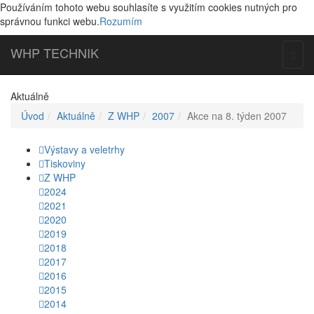
Používáním tohoto webu souhlasíte s využitím cookies nutných pro
správnou funkci webu.
Rozumím
WHP
TECHNIK
Togg
navig
Aktuálně
Úvod
Aktuálně
Z WHP
2007
Akce na 8. týden 2007
Výstavy a veletrhy
Tiskoviny
Z WHP
2024
2021
2020
2019
2018
2017
2016
2015
2014