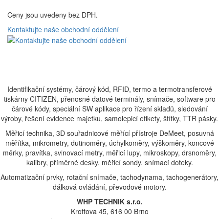
Ceny jsou uvedeny bez DPH.
Kontaktujte naše obchodní oddělení
Identifikační systémy, čárový kód, RFID, termo a termotransferové
tiskárny CITIZEN, přenosné datové terminály, snímače, software pro
čárové kódy, speciální SW aplikace pro řízení skladů, sledování
výroby, řešení evidence majetku, samolepicí etikety, štítky, TTR pásky.
Měřicí technika, 3D souřadnicové měřící přístroje DeMeet, posuvná
měřítka, mikrometry, dutinoměry, úchylkoměry, výškoměry, koncové
měrky, pravítka, svinovací metry, měřicí lupy, mikroskopy, drsnoměry,
kalibry, příměrné desky, měřicí sondy, snímací doteky.
Automatizační prvky, rotační snímače, tachodynama, tachogenerátory,
dálková ovládání, převodové motory.
WHP TECHNIK s.r.o.
Kroftova 45, 616 00 Brno