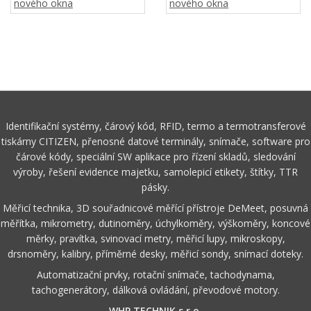
Identifikační systémy, čárový kód, RFID, termo a termotransferové
tiskárny CITIZEN, přenosné datové terminály, snímače, software pro
čárové kódy, speciální SW aplikace pro řízení skladů, sledování
výroby, řešení evidence majetku, samolepicí etikety, štítky, TTR
pásky.
Měřicí technika, 3D souřadnicové měřící přístroje DeMeet, posuvná
měřítka, mikrometry, dutinoměry, úchylkoměry, výškoměry, koncové
měrky, pravítka, svinovací metry, měřicí lupy, mikroskopy,
drsnoměry, kalibry, příměrné desky, měřicí sondy, snímací doteky.
Automatizační prvky, rotační snímače, tachodynama,
tachogenerátory, dálková ovládání, převodové motory.
WHP TECHNIK s.r.o.