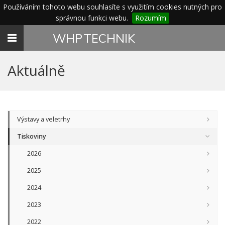
Používáním tohoto webu souhlasíte s využitím cookies nutných pro
správnou funkci webu.
Rozumím
Toggle
WHP
TECHNIK
navigation
Aktuálně
Výstavy a veletrhy
Tiskoviny
2026
2025
2024
2023
2022