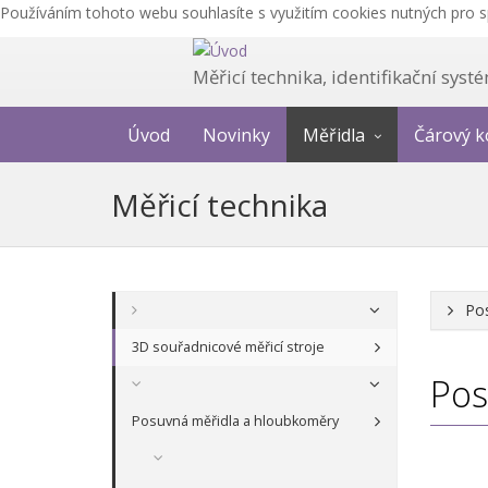
Používáním tohoto webu souhlasíte s využitím cookies nutných pro 
Měřicí technika, identifikační sys
Úvod
Novinky
Měřidla
Čárový k
Měřicí technika
Po
3D souřadnicové měřicí stroje
Pos
Posuvná měřidla a hloubkoměry