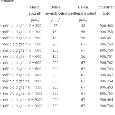
 šroubek.
Měřicí
Délka
Délka
Objednac
rozsah
hlavních čelistí
vedlejších čelistí
číslo
[mm]
[mm]
[mm]
měřidlo digitální
0 ÷ 300
75
38
906.460
měřidlo digitální
0 ÷ 300
150
56
906.758
měřidlo digitální
0 ÷ 500
150
56
906.461
měřidlo digitální
0 ÷ 500
200
67
906.759
měřidlo digitální
0 ÷ 500
250
67
906.760
měřidlo digitální
0 ÷ 600
150
56
906.761
měřidlo digitální
0 ÷ 600
200
67
906.762
měřidlo digitální
0 ÷ 600
300
67
906.763
měřidlo digitální
0 ÷ 1000
200
67
906.462
měřidlo digitální
0 ÷ 1000
300
67
906.764
měřidlo digitální
0 ÷ 1500
200
67
906.463
měřidlo digitální
0 ÷ 1500
300
67
906.765
měřidlo digitální
0 ÷ 2000
200
67
906.464
měřidlo digitální
0 ÷ 2000
300
67
906.766