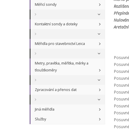
Měřicí sondy
Rozlišen
Přepíná
Nulování
Kontaktní sondy a doteky
Aretační
Měřidla pro stavebnictví Leica
Posuvné 
Metry, pravítka, měřítka, měrky a
Posuvné 
tloušťkoměry
Posuvné 
Posuvné 
Posuvné 
Zpracování a přenos dat
Posuvné 
Posuvné 
Posuvné 
Jiná měřidla
Posuvné 
Služby
Posuvné 
Posuvné 