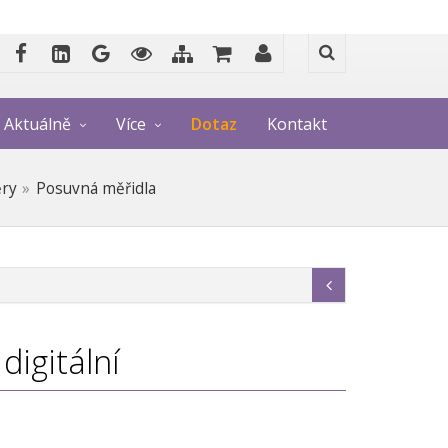
Aktuálně
Více
Dotaz
Kontakt
ěry
Posuvná měřidla
digitální