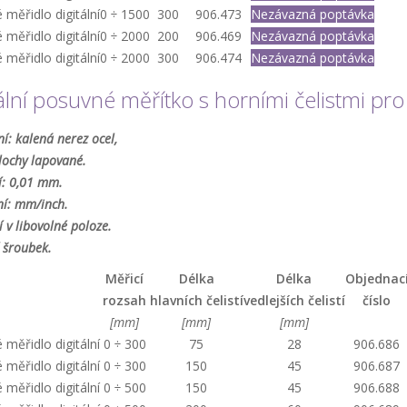
měřidlo digitální
0 ÷ 1500
300
906.473
Nezávazná poptávka
měřidlo digitální
0 ÷ 2000
200
906.469
Nezávazná poptávka
měřidlo digitální
0 ÷ 2000
300
906.474
Nezávazná poptávka
ální posuvné měřítko s horními čelistmi pro
í: kalená nerez ocel,
lochy lapované.
í: 0,01 mm.
ní: mm/inch.
 v libovolné poloze.
 šroubek.
Měřicí
Délka
Délka
Objednac
rozsah
hlavních čelistí
vedlejších čelistí
číslo
[mm]
[mm]
[mm]
měřidlo digitální
0 ÷ 300
75
28
906.686
měřidlo digitální
0 ÷ 300
150
45
906.687
měřidlo digitální
0 ÷ 500
150
45
906.688