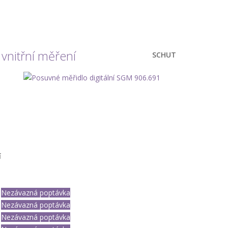
 vnitřní měření
SCHUT
í
Nezávazná poptávka
Nezávazná poptávka
Nezávazná poptávka