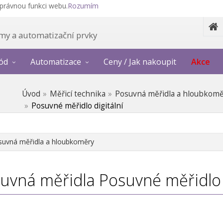
správnou funkci webu.
Rozumím
témy a automatizační prvky
ód
Automatizace
Ceny / Jak nakoupit
Akce
Úvod
Měřicí technika
Posuvná měřidla a hloubkom
Posuvné měřidlo digitální
suvná měřidla a hloubkoměry
uvná měřidla
Posuvné měřidlo 