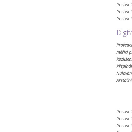
Posuvné 
Posuvné 
Posuvné 
Digit
Proveden
měřicí p
Rozlišen
Přepíná
Nulování
Aretační
Posuvné 
Posuvné 
Posuvné 