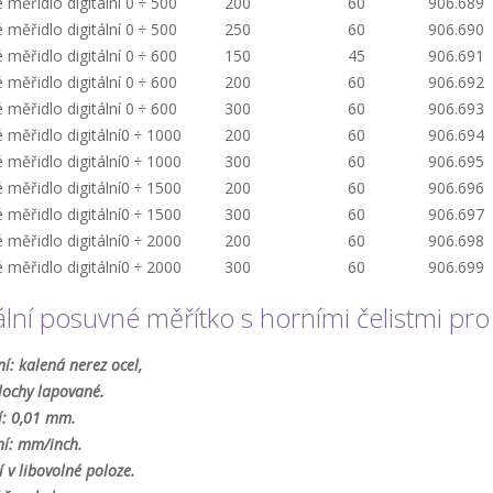
měřidlo digitální
0 ÷ 500
200
60
906.689
měřidlo digitální
0 ÷ 500
250
60
906.690
měřidlo digitální
0 ÷ 600
150
45
906.691
měřidlo digitální
0 ÷ 600
200
60
906.692
měřidlo digitální
0 ÷ 600
300
60
906.693
měřidlo digitální
0 ÷ 1000
200
60
906.694
měřidlo digitální
0 ÷ 1000
300
60
906.695
měřidlo digitální
0 ÷ 1500
200
60
906.696
měřidlo digitální
0 ÷ 1500
300
60
906.697
měřidlo digitální
0 ÷ 2000
200
60
906.698
měřidlo digitální
0 ÷ 2000
300
60
906.699
ální posuvné měřítko s horními čelistmi pro
í: kalená nerez ocel,
lochy lapované.
í: 0,01 mm.
ní: mm/inch.
 v libovolné poloze.