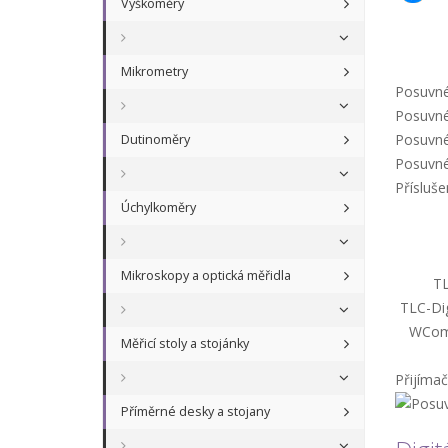
Výškoměry
Mikrometry
Posuvné 
Posuvné 
Posuvné 
Dutinoměry
Posuvné 
Přísluše
Úchylkoměry
Mikroskopy a optická měřidla
TL
TLC-Dig
WComR
Měřicí stoly a stojánky
Přijíma
Příměrné desky a stojany