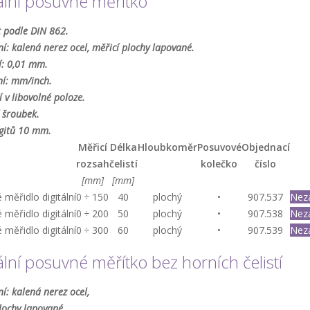
ální posuvné měřítko
 podle DIN 862.
í: kalená nerez ocel, měřicí plochy lapované.
í: 0,01 mm.
ní: mm/inch.
 v libovolné poloze.
 šroubek.
gitů 10 mm.
Měřicí
Délka
Hloubkoměr
Posuvové
Objednací
rozsah
čelistí
kolečko
číslo
[mm]
[mm]
měřidlo digitální
0 ÷ 150
40
plochý
•
907.537
Nez
měřidlo digitální
0 ÷ 200
50
plochý
•
907.538
Nez
měřidlo digitální
0 ÷ 300
60
plochý
•
907.539
Nez
ální posuvné měřítko bez horních čelistí
í: kalená nerez ocel,
lochy lapované.