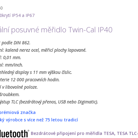
40
40
krytí IP54 a IP67
tální posuvné měřidlo Twin-Cal IP40
 podle DIN 862.
í: kalená nerez ocel, měřicí plochy lapované.
í: 0,01 mm.
ní: mm/inch.
ehledný display s 11 mm výškou číslic.
terie 12 000 pracovních hodin.
 v libovolné poloze.
 šroubkem.
ýstup TLC (bezdrátový přenos, USB nebo Digimatic).
 prémiová značka
ký výrobce s více než 75 letou tradicí
Bezdrátové připojení pro měřidla TESA, TESA TL