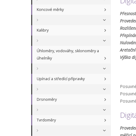
Digit
Koncové měrky
Přesnost
Proveden
Rozlišen
Kalibry
Přepíná
Nulování
Aretační
Úhloměry, vodováhy, sklonoměry a
Výška di
úhelníky
Upínací a středící přípravky
Posuvné 
Posuvné 
Drsnoměry
Posuvné 
Digit
Tvrdoměry
Proveden
měřicí p