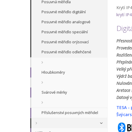
Posuvná měřidla
Krytí IP
Posuvné měřidlo digitální
krytí IP
Posuvné měřidlo analogové
Digi
Posuvné měřidlo speciální
Přesnost
Posuvné měřidlo orýsovací
Proveden
Posuvné měřidlo odlehčené
Rozlišen
Přepíná
Velký př
Hloubkoměry
Výdrž ba
Nulování
Aretace
Svárové měrky
Datový v
TESA -
Příslušenství posuvných měřidel
Švýcars