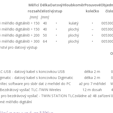
Měřicí
Délka
Datový
Hloubkoměr
Posuvové
Objedn
rozsah
čelistí
výstup
kolečko
čísl
[mm]
[mm]
měřidlo digitální
0 ÷ 150
40
•
kulatý
•
00530
měřidlo digitální
0 ÷ 150
40
•
plochý
–
00530
měřidlo digitální
0 ÷ 200
50
•
plochý
•
00530
měřidlo digitální
0 ÷ 300
64
•
plochý
•
00530
nství pro datový výstup
O
C-USB - datový kabel s koncovkou USB
délka 2 m
0
imatic - datový kabel s koncovkou Digimatic
délka 2 m
0
ec software pro sběr dat z meřidel do PC
až pro 7 měřidel
W
Bezdrátový vysílač TLC-TWIN Wireles
12 m dosah
4
č pro bezdrávový vysílač - TWIN STATION TLC
zvládne až 48 zařízení
0