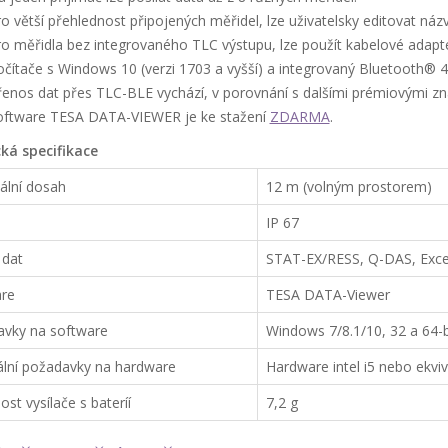
o větší přehlednost připojených měřidel, lze uživatelsky editovat náz
o měřidla bez integrovaného TLC výstupu, lze použít kabelové adapté
čítače s Windows 10 (verzi 1703 a vyšší) a integrovaný Bluetooth® 
řenos dat přes TLC-BLE vychází, v porovnání s dalšími prémiovými zn
oftware TESA DATA-VIEWER je ke stažení
ZDARMA
.
ká specifikace
lní dosah
12 m (volným prostorem)
IP 67
 dat
STAT-EX/RESS, Q-DAS, Exce
re
TESA DATA-Viewer
vky na software
Windows 7/8.1/10, 32 a 64-b
lní požadavky na hardware
Hardware intel i5 nebo ekv
st vysílače s bateríí
7,2 g