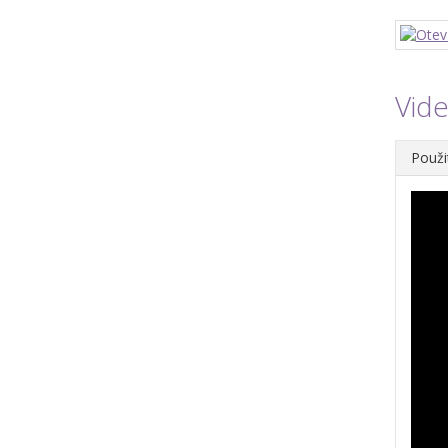
Vid
Použi