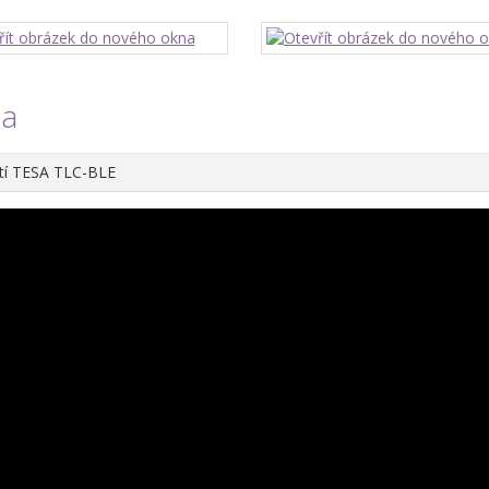
ea
tí TESA TLC-BLE