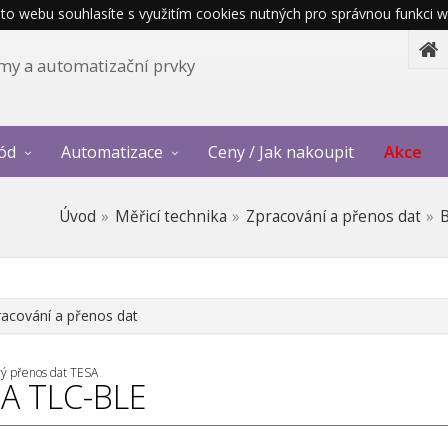
o webu souhlasíte s využitím cookies nutných pro správnou funkci w
témy a automatizační prvky
ód
Automatizace
Ceny / Jak nakoupit
Akce
Úvod
Měřicí technika
Zpracování a přenos dat
B
acování a přenos dat
ý přenos dat TESA
A TLC-BLE