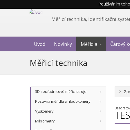
Používáním tohot
Měřicí technika, identifikační sys
Úvod
Novinky
Měřidla
Čárový k
Měřicí technika
Zpr
3D souřadnicové měřicí stroje
Posuvná měřidla a hloubkoměry
Bezdrátov
Výškoměry
TES
Mikrometry