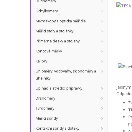
Dutinoměry
Úchylkoměry
Mikroskopy a optická měřidla
Měřicí stoly a stojánky
Příměrné desky a stojany
Koncové měrky
Kalibry
Úhloměry, vodováhy, sklonoměry a
úhelníky
Jediným
Upínací a středící přípravky
Odpadne
Drsnoměry
Za
Tvrdoměry
TL
Po
Měřicí sondy
ná
Kontaktní sondy a doteky
Na