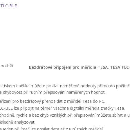
Bezdrátové připojení pro měřidla TESA, TESA TL
 stiskem tlačítka můžete posílat naměřené hodnoty přímo do počítač
 chybovost při ručním přepisování naměřených hodnot.
řízení pro bezdrátový přenos dat z měřidel Tesa do PC.
C-BLE lze připojit na téměř všechna digitální měřidla značky Tesa.
hodlně, rychle a bez chyb vzniklých při přepisování můžete sbírat a u
sledně analyzovat.
 jeden přijímač lze posílat data až z 8 různých měřidel.