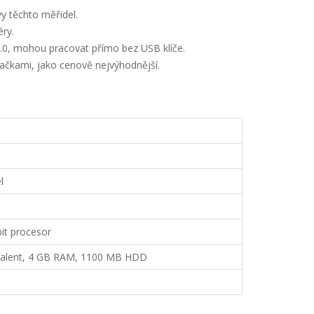
vy těchto měřidel.
ry.
4.0, mohou pracovat přímo bez USB klíče.
ačkami, jako cenově nejvýhodnější.
l
it procesor
ivalent, 4 GB RAM, 1100 MB HDD