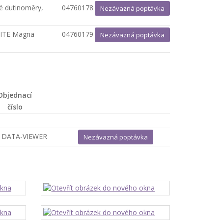
é dutinoměry,
04760178
Nezávazná poptávka
HITE Magna
04760179
Nezávazná poptávka
Objednací
číslo
 DATA-VIEWER
Nezávazná poptávka