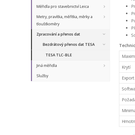
Pr
Měřidla pro stavebnictví Leica
Pr
Metry, pravítka, měřítka, měrky a
Po
tloušťkoměry
P
Zpracování a přenos dat
S
Bezdrátový přenos dat TESA
Technic
TESA TLC-BLE
Maximá
Jiná měřidla
Krytí
Služby
Export
Softwa
Požada
Minimá
Hmotno