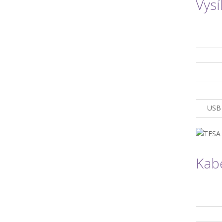
Vysí
USB 
Kabe