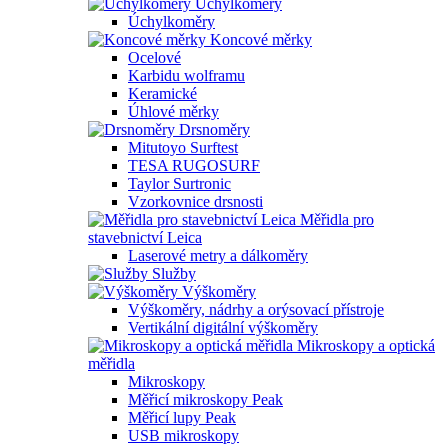
Úchylkoměry
Úchylkoměry
Koncové měrky
Ocelové
Karbidu wolframu
Keramické
Úhlové měrky
Drsnoměry
Mitutoyo Surftest
TESA RUGOSURF
Taylor Surtronic
Vzorkovnice drsnosti
Měřidla pro
stavebnictví Leica
Laserové metry a dálkoměry
Služby
Výškoměry
Výškoměry, nádrhy a orýsovací přístroje
Vertikální digitální výškoměry
Mikroskopy a optická
měřidla
Mikroskopy
Měřicí mikroskopy Peak
Měřicí lupy Peak
USB mikroskopy