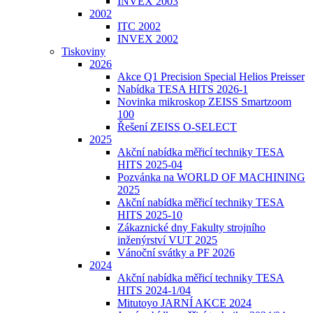
INVEX 2003
2002
ITC 2002
INVEX 2002
Tiskoviny
2026
Akce Q1 Precision Special Helios Preisser
Nabídka TESA HITS 2026-1
Novinka mikroskop ZEISS Smartzoom
100
Řešení ZEISS O-SELECT
2025
Akční nabídka měřicí techniky TESA
HITS 2025-04
Pozvánka na WORLD OF MACHINING
2025
Akční nabídka měřicí techniky TESA
HITS 2025-10
Zákaznické dny Fakulty strojního
inženýrství VUT 2025
Vánoční svátky a PF 2026
2024
Akční nabídka měřicí techniky TESA
HITS 2024-1/04
Mitutoyo JARNÍ AKCE 2024