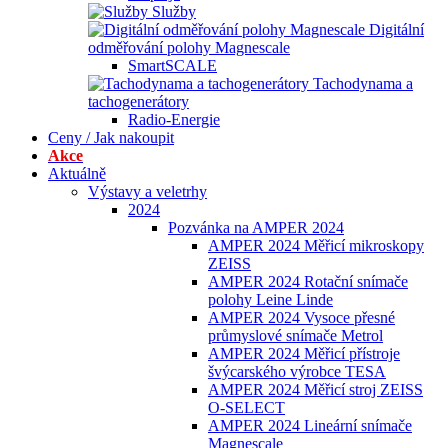
Služby
Digitální
odměřování polohy Magnescale
SmartSCALE
Tachodynama a
tachogenerátory
Radio-Energie
Ceny / Jak nakoupit
Akce
Aktuálně
Výstavy a veletrhy
2024
Pozvánka na AMPER 2024
AMPER 2024 Měřicí mikroskopy
ZEISS
AMPER 2024 Rotační snímače
polohy Leine Linde
AMPER 2024 Vysoce přesné
průmyslové snímače Metrol
AMPER 2024 Měřicí přístroje
švýcarského výrobce TESA
AMPER 2024 Měřicí stroj ZEISS
O-SELECT
AMPER 2024 Lineární snímače
Magnescale