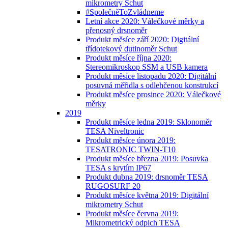
mikrometry Schut
#SpolečněToZvládneme
Letní akce 2020: Válečkové měrky a
přenosný drsnoměr
Produkt měsíce září 2020: Digitální
třídotekový dutinoměr Schut
Produkt měsíce října 2020:
Stereomikroskop SSM a USB kamera
Produkt měsíce listopadu 2020: Digitální
posuvná měřidla s odlehčenou konstrukcí
Produkt měsíce prosince 2020: Válečkové
měrky
2019
Produkt měsíce ledna 2019: Sklonoměr
TESA Niveltronic
Produkt měsíce února 2019:
TESATRONIC TWIN-T10
Produkt měsíce března 2019: Posuvka
TESA s krytím IP67
Produkt dubna 2019: drsnoměr TESA
RUGOSURF 20
Produkt měsíce května 2019: Digitální
mikrometry Schut
Produkt měsíce června 2019:
Mikrometrický odpich TESA