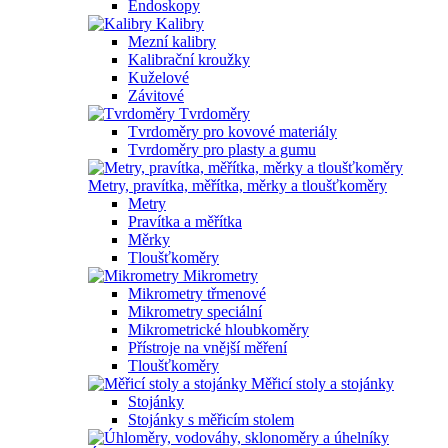
Endoskopy
Kalibry
Mezní kalibry
Kalibrační kroužky
Kuželové
Závitové
Tvrdoměry
Tvrdoměry pro kovové materiály
Tvrdoměry pro plasty a gumu
Metry, pravítka, měřítka, měrky a tloušťkoměry
Metry
Pravítka a měřítka
Měrky
Tloušťkoměry
Mikrometry
Mikrometry třmenové
Mikrometry speciální
Mikrometrické hloubkoměry
Přístroje na vnější měření
Tloušťkoměry
Měřicí stoly a stojánky
Stojánky
Stojánky s měřicím stolem