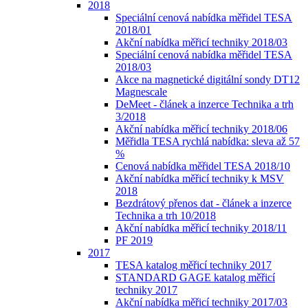
2018
Speciální cenová nabídka měřidel TESA
2018/01
Akční nabídka měřicí techniky 2018/03
Speciální cenová nabídka měřidel TESA
2018/03
Akce na magnetické digitální sondy DT12
Magnescale
DeMeet - článek a inzerce Technika a trh
3/2018
Akční nabídka měřicí techniky 2018/06
Měřidla TESA rychlá nabídka: sleva až 57
%
Cenová nabídka měřidel TESA 2018/10
Akční nabídka měřicí techniky k MSV
2018
Bezdrátový přenos dat - článek a inzerce
Technika a trh 10/2018
Akční nabídka měřicí techniky 2018/11
PF 2019
2017
TESA katalog měřicí techniky 2017
STANDARD GAGE katalog měřicí
techniky 2017
Akční nabídka měřicí techniky 2017/03