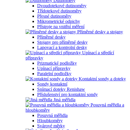
Dutinoměry
Dvoudotekové dutinoměry
Třídotekové dutinoměry
Přesné dutinoměry
Mikrometrické odpichy
Přístroje na vnitřní měření
Příměrné desky a stojany
Příměrné desky
Stojany pro příměrné desky
Lapovací a kontrolní desky
Upínací a středící
přípravky
Prizmatické podložky
Upínací přípravky
Paralelní podložky
Kontaktní sondy a doteky
Sondy kontaktní
Snímací doteky Renishaw
Příslušenství pro kontaktní sondy
Jiná měřidla
Posuvná měřidla a
hloubkoměry
Posuvná měřidla
Hloubkoměry
Svárové měrky