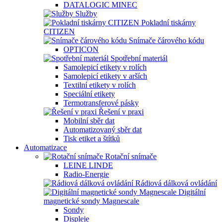
DATALOGIC MINEC
Služby
Pokladní tiskárny
CITIZEN
Snímače čárového kódu
OPTICON
Spotřební materiál
Samolepicí etikety v rolích
Samolepicí etikety v arších
Textilní etikety v rolích
Speciální etikety
Termotransferové pásky
Řešení v praxi
Mobilní sběr dat
Automatizovaný sběr dat
Tisk etiket a štítků
Automatizace
Rotační snímače
LEINE LINDE
Radio-Energie
Rádiová dálková ovládání
Digitální
magnetické sondy Magnescale
Sondy
Displeje