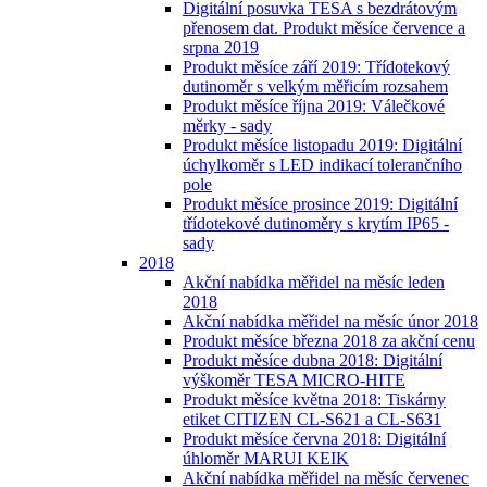
Digitální posuvka TESA s bezdrátovým
přenosem dat. Produkt měsíce července a
srpna 2019
Produkt měsíce září 2019: Třídotekový
dutinoměr s velkým měřicím rozsahem
Produkt měsíce října 2019: Válečkové
měrky - sady
Produkt měsíce listopadu 2019: Digitální
úchylkoměr s LED indikací tolerančního
pole
Produkt měsíce prosince 2019: Digitální
třídotekové dutinoměry s krytím IP65 -
sady
2018
Akční nabídka měřidel na měsíc leden
2018
Akční nabídka měřidel na měsíc únor 2018
Produkt měsíce března 2018 za akční cenu
Produkt měsíce dubna 2018: Digitální
výškoměr TESA MICRO-HITE
Produkt měsíce května 2018: Tiskárny
etiket CITIZEN CL-S621 a CL-S631
Produkt měsíce června 2018: Digitální
úhloměr MARUI KEIK
Akční nabídka měřidel na měsíc červenec