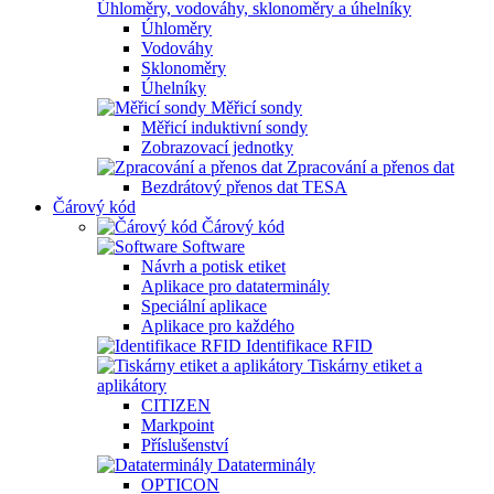
Úhloměry, vodováhy, sklonoměry a úhelníky
Úhloměry
Vodováhy
Sklonoměry
Úhelníky
Měřicí sondy
Měřicí induktivní sondy
Zobrazovací jednotky
Zpracování a přenos dat
Bezdrátový přenos dat TESA
Čárový kód
Čárový kód
Software
Návrh a potisk etiket
Aplikace pro dataterminály
Speciální aplikace
Aplikace pro každého
Identifikace RFID
Tiskárny etiket a
aplikátory
CITIZEN
Markpoint
Příslušenství
Dataterminály
OPTICON