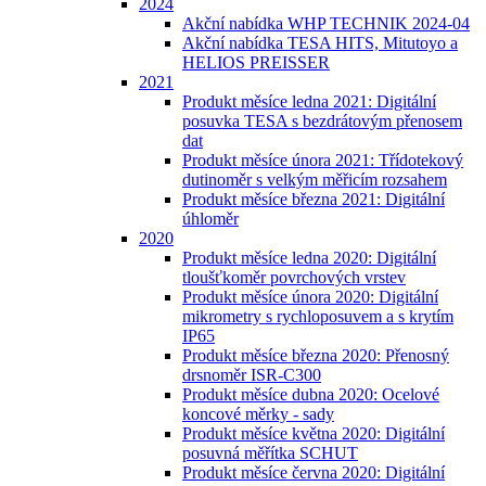
2024
Akční nabídka WHP TECHNIK 2024-04
Akční nabídka TESA HITS, Mitutoyo a
HELIOS PREISSER
2021
Produkt měsíce ledna 2021: Digitální
posuvka TESA s bezdrátovým přenosem
dat
Produkt měsíce února 2021: Třídotekový
dutinoměr s velkým měřicím rozsahem
Produkt měsíce března 2021: Digitální
úhloměr
2020
Produkt měsíce ledna 2020: Digitální
tloušťkoměr povrchových vrstev
Produkt měsíce února 2020: Digitální
mikrometry s rychloposuvem a s krytím
IP65
Produkt měsíce března 2020: Přenosný
drsnoměr ISR-C300
Produkt měsíce dubna 2020: Ocelové
koncové měrky - sady
Produkt měsíce května 2020: Digitální
posuvná měřítka SCHUT
Produkt měsíce června 2020: Digitální