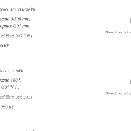
ÍKOVÝ ÚCHYLKOMĚR
rozsah 0-300 mm,
tupnice 0,01 mm.
(Kliknutím na obráze
cí číslo 907.935)
0 Kč
LNÍ ÚHLOMĚR
ozsah 180 °,
 0,01 °/ 1 ´.
(Kliknutím na obráze
cí číslo 855.803)
750 Kč