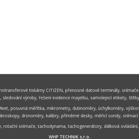
rmotransferové tiskárny CITIZEN, přenosné datové terminály, snímače,
ů, sledování výroby, řešení evidence majetku, samolepicí etikety, štítk
Meet, posuvná měřítka, mikrometry, dutinoměry, úchylkoměry, výškom
ikroskopy, drsnoměry, kalibry, příměrné desky, měřicí sondy, snímací
y, rotační snímače, tachodynama, tachogenerátory, dálková ovládání
WHP TECHNIK s.r.o.