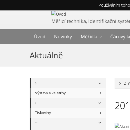
Používáním tohot
Měřicí technika, identifikační sys
Úvod
Novinky
Měřidla
Čárový k
Aktuálně
Z 
Výstavy a veletrhy
20
Tiskoviny