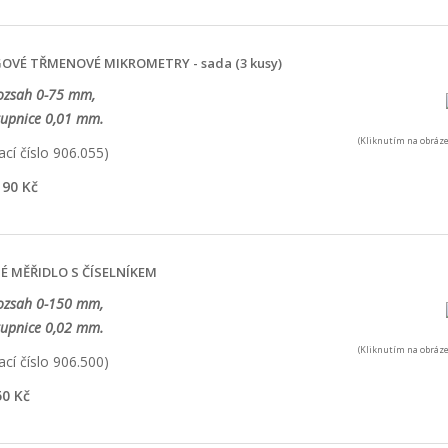
VÉ TŘMENOVÉ MIKROMETRY - sada (3 kusy)
rozsah 0-75 mm,
tupnice 0,01 mm.
(Kliknutím na obráze
cí číslo 906.055)
90 Kč
 MĚŘIDLO S ČÍSELNÍKEM
rozsah 0-150 mm,
tupnice 0,02 mm.
(Kliknutím na obráze
cí číslo 906.500)
0 Kč