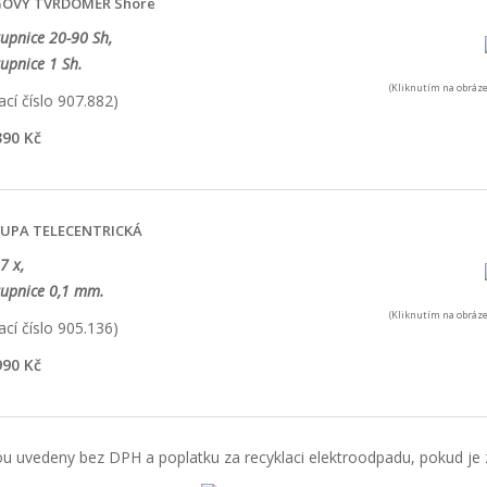
OVÝ TVRDOMĚR Shore
tupnice 20-90 Sh,
tupnice 1 Sh.
(Kliknutím na obráze
cí číslo 907.882)
90 Kč
LUPA TELECENTRICKÁ
7 x,
tupnice 0,1 mm.
(Kliknutím na obráze
cí číslo 905.136)
90 Kč
u uvedeny bez DPH a poplatku za recyklaci elektroodpadu, pokud je z