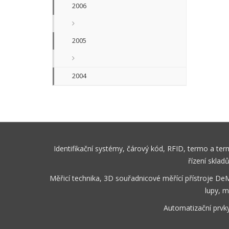
2006
2005
2004
Identifikační systémy, čárový kód, RFID, termo a te
řízení sklad
Měřicí technika, 3D souřadnicové měřící přístroje De
lupy, m
Automatizační prvk