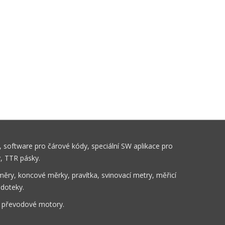
 software pro čárové kódy, speciální SW aplikace pro
y, TTR pásky.
ěry, koncové měrky, pravítka, svinovací metry, měřicí
 doteky.
, převodové motory.