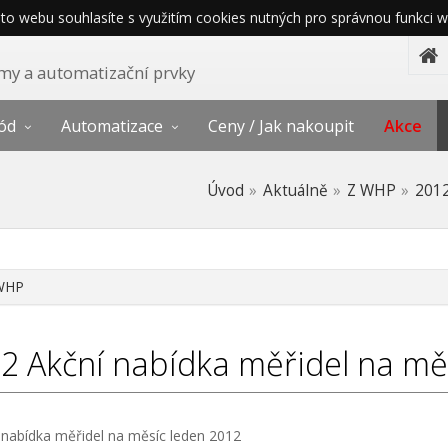
o webu souhlasíte s využitím cookies nutných pro správnou funkci w
témy a automatizační prvky
ód
Automatizace
Ceny / Jak nakoupit
Akce
Úvod
Aktuálně
Z WHP
201
WHP
12
Akční nabídka měřidel na mě