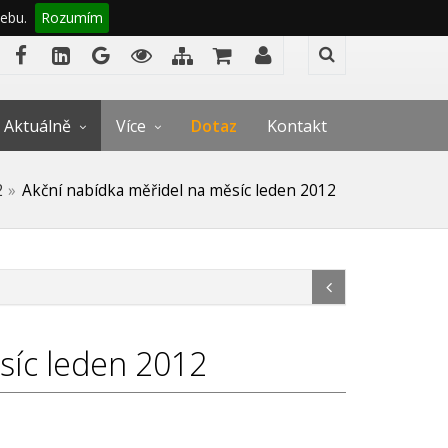
ebu.
Rozumím
Aktuálně
Více
Dotaz
Kontakt
2
Akční nabídka měřidel na měsíc leden 2012
síc leden 2012