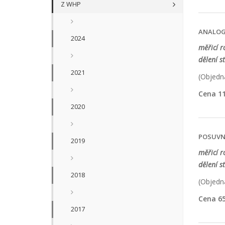
Z WHP
ANALOGO
2024
měřicí 
dělení s
2021
(Objedna
Cena 11
2020
POSUVNÉ
2019
měřicí 
dělení s
2018
(Objedna
Cena 65
2017