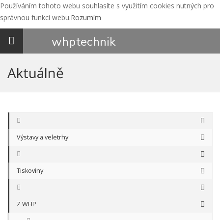
Používáním tohoto webu souhlasíte s využitím cookies nutných pro
správnou funkci webu.
Rozumím
Toggle
whp
technik
navigation
Aktuálně
Výstavy a veletrhy
Tiskoviny
Z WHP