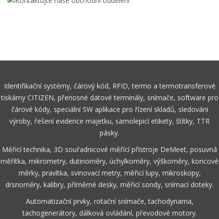
Identifikační systémy, čárový kód, RFID, termo a termotransferové
tiskárny CITIZEN, přenosné datové terminály, snímače, software pro
čárové kódy, speciální SW aplikace pro řízení skladů, sledování
výroby, řešení evidence majetku, samolepicí etikety, štítky, TTR
pásky.
Měřicí technika, 3D souřadnicové měřící přístroje DeMeet, posuvná
měřítka, mikrometry, dutinoměry, úchylkoměry, výškoměry, koncové
měrky, pravítka, svinovací metry, měřicí lupy, mikroskopy,
drsnoměry, kalibry, příměrné desky, měřicí sondy, snímací doteky.
Automatizační prvky, rotační snímače, tachodynama,
tachogenerátory, dálková ovládání, převodové motory.