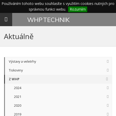
Používáním tohoto webu souhlasíte s využitím cookies nutných pro
správnou funkci webu.
Rozumím
Toggle
WHP
TECHNIK
navigation
Aktuálně
Výstavy a veletrhy
Tiskoviny
Z WHP
2024
2021
2020
2019