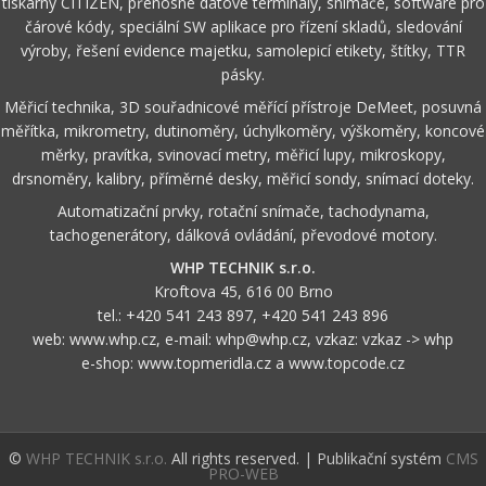
tiskárny CITIZEN, přenosné datové terminály, snímače, software pro
čárové kódy, speciální SW aplikace pro řízení skladů, sledování
výroby, řešení evidence majetku, samolepicí etikety, štítky, TTR
pásky.
Měřicí technika, 3D souřadnicové měřící přístroje DeMeet, posuvná
měřítka, mikrometry, dutinoměry, úchylkoměry, výškoměry, koncové
měrky, pravítka, svinovací metry, měřicí lupy, mikroskopy,
drsnoměry, kalibry, příměrné desky, měřicí sondy, snímací doteky.
Automatizační prvky, rotační snímače, tachodynama,
tachogenerátory, dálková ovládání, převodové motory.
WHP TECHNIK s.r.o.
Kroftova 45, 616 00 Brno
tel.:
+420 541 243 897
,
+420 541 243 896
web:
www.whp.cz
, e-mail:
whp@whp.cz
, vzkaz:
vzkaz -> whp
e-shop:
www.topmeridla.cz
a
www.topcode.cz
©
WHP TECHNIK s.r.o.
All rights reserved. | Publikační systém
CMS
PRO-WEB