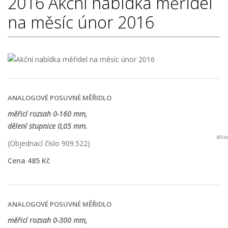
2016
Akční nabídka měřidel
na měsíc únor 2016
ANALOGOVÉ POSUVNÉ MĚŘIDLO
měřicí rozsah 0-160 mm,
dělení stupnice 0,05 mm.
(Kli
(Objednací číslo 909.522)
Cena 485 Kč
ANALOGOVÉ POSUVNÉ MĚŘIDLO
měřicí rozsah 0-300 mm,