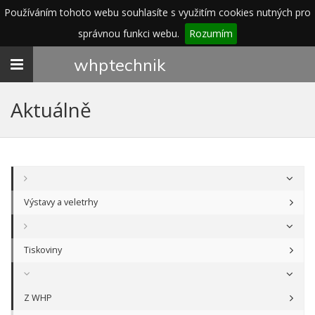
Používáním tohoto webu souhlasíte s využitím cookies nutných pro
správnou funkci webu.
Rozumím
Toggle
whp
technik
navigation
Aktuálně
Výstavy a veletrhy
Tiskoviny
Z WHP