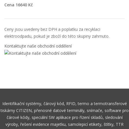
Cena 16640 Kč
Ceny jsou uvedeny bez DPH a poplatku za recyklaci
elektroodpadu, pokud je zboží do této skupiny zahrnuto.
Kontaktujte naše obchodní oddělení
Identifikační systémy, čárový kód, RFID, termo a termotransferové
tiskárny CITIZEN, přenosné datové terminály, snímače, software pro
čárové kódy, speciální SW aplikace pro řízení skladů, sledování
výroby, řešení evidence majetku, samolepicí etikety, štítky, TTR