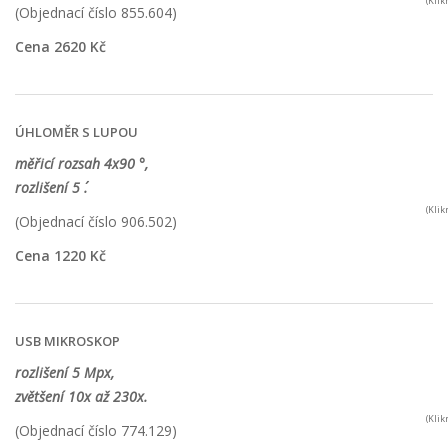
(Kli
(Objednací číslo 855.604)
Cena 2620 Kč
ÚHLOMĚR S LUPOU
měřicí rozsah 4x90 °,
rozlišení 5 ´.
(Kli
(Objednací číslo 906.502)
Cena 1220 Kč
USB MIKROSKOP
rozlišení 5 Mpx,
zvětšení 10x až 230x.
(Kli
(Objednací číslo 774.129)