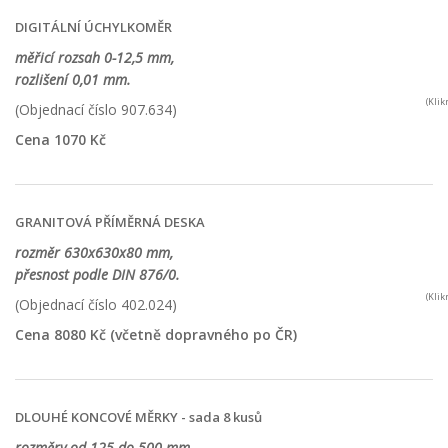
DIGITÁLNÍ ÚCHYLKOMĚR
měřicí rozsah 0-12,5 mm,
rozlišení 0,01 mm.
(Kli
(Objednací číslo 907.634)
Cena 1070 Kč
GRANITOVÁ PŘÍMĚRNÁ DESKA
rozměr 630x630x80 mm,
přesnost podle DIN 876/0.
(Kli
(Objednací číslo 402.024)
Cena 8080 Kč (včetně dopravného po ČR)
DLOUHÉ KONCOVÉ MĚRKY - sada 8 kusů
rozměry od 125 do 500 mm,