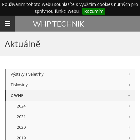
Používáním tohoto webu souhlasíte s využitím cookies nutných pro
správnou funkci webu.
Rozumím
Toggle
WHP
TECHNIK
navigation
Aktuálně
Výstavy a veletrhy
Tiskoviny
Z WHP
2024
2021
2020
2019