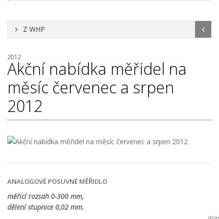
Z WHP
2012
Akční nabídka měřidel na
měsíc červenec a srpen
2012
ANALOGOVÉ POSUVNÉ MĚŘIDLO
měřicí rozsah 0-300 mm,
dělení stupnice 0,02 mm.
(Kli