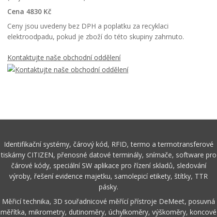
Cena 4830 Kč
Ceny jsou uvedeny bez DPH a poplatku za recyklaci
elektroodpadu, pokud je zboží do této skupiny zahrnuto.
Kontaktujte naše obchodní oddělení
Identifikační systémy, čárový kód, RFID, termo a termotransferové
tiskárny CITIZEN, přenosné datové terminály, snímače, software pro
čárové kódy, speciální SW aplikace pro řízení skladů, sledování
výroby, řešení evidence majetku, samolepicí etikety, štítky, TTR
pásky.
Měřicí technika, 3D souřadnicové měřící přístroje DeMeet, posuvná
měřítka, mikrometry, dutinoměry, úchylkoměry, výškoměry, koncové