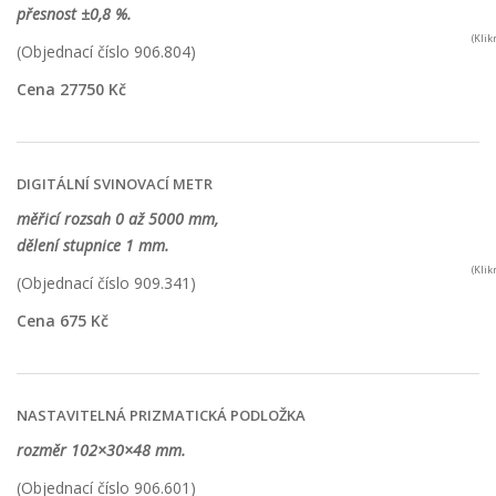
přesnost ±0,8 %.
(Kli
(Objednací číslo 906.804)
Cena 27750 Kč
DIGITÁLNÍ SVINOVACÍ METR
měřicí rozsah 0 až 5000 mm,
dělení stupnice 1 mm.
(Kli
(Objednací číslo 909.341)
Cena 675 Kč
NASTAVITELNÁ PRIZMATICKÁ PODLOŽKA
rozměr 102×30×48 mm
.
(Objednací číslo 906.601)