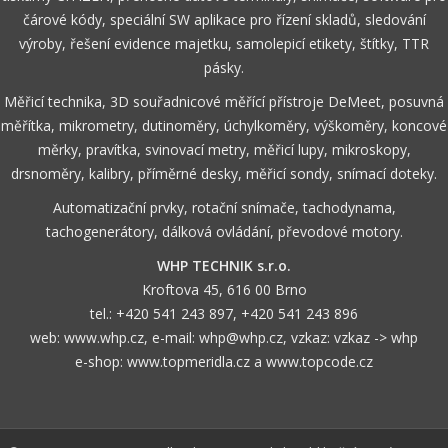
čárové kódy, speciální SW aplikace pro řízení skladů, sledování
výroby, řešení evidence majetku, samolepicí etikety, štítky, TTR
pásky.
Měřicí technika, 3D souřadnicové měřící přístroje DeMeet, posuvná
měřítka, mikrometry, dutinoměry, úchylkoměry, výškoměry, koncové
měrky, pravítka, svinovací metry, měřicí lupy, mikroskopy,
drsnoměry, kalibry, příměrné desky, měřicí sondy, snímací doteky.
Automatizační prvky, rotační snímače, tachodynama,
tachogenerátory, dálková ovládání, převodové motory.
WHP TECHNIK s.r.o.
Kroftova 45, 616 00 Brno
tel.:
+420 541 243 897
,
+420 541 243 896
web:
www.whp.cz
, e-mail:
whp@whp.cz
, vzkaz:
vzkaz -> whp
e-shop:
www.topmeridla.cz
a
www.topcode.cz