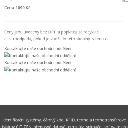
(Kli
Cena 1090 Kč
Ceny jsou uvedeny bez DPH a poplatku za recyklaci
elektroodpadu, pokud je zboží do této skupiny zahrnuto.
Kontaktujte naše obchodní oddělení
Kontaktujte naše obchodní oddělení
Identifikační systémy, čárový kód, RFID, termo a termotransferové
tiskárny CITIZEN, přenosné datové terminály, snímače, software pro