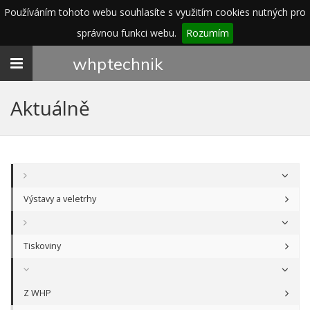
Používáním tohoto webu souhlasíte s využitím cookies nutných pro
správnou funkci webu.
Rozumím
Toggle
whp
technik
navigation
Aktuálně
Výstavy a veletrhy
Tiskoviny
Z WHP