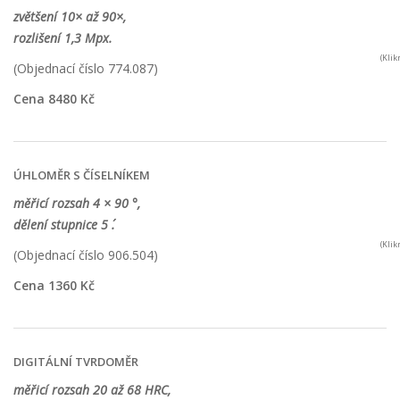
zvětšení 10× až 90×,
rozlišení 1,3 Mpx.
(Kli
(Objednací číslo 774.087)
Cena 8480 Kč
ÚHLOMĚR S ČÍSELNÍKEM
měřicí rozsah 4 × 90 °,
dělení stupnice 5 ´.
(Kli
(Objednací číslo 906.504)
Cena 1360 Kč
DIGITÁLNÍ TVRDOMĚR
měřicí rozsah 20 až 68 HRC,