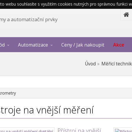
o webu souhlasíte s využitím cookies nutných pro správnou funkci w
témy a automatizační prvky
ód
Automatizace
Ceny / Jak nakoupit
Akce
Úvod
Měřicí techni
krometry
stroje na vnější měření
Přístroj na vnější