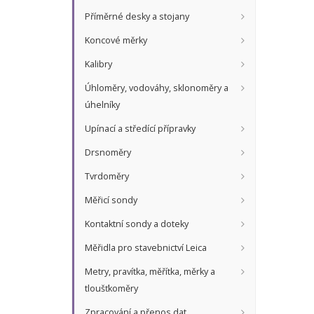
Příměrné desky a stojany
Koncové měrky
Kalibry
Úhloměry, vodováhy, sklonoměry a
úhelníky
Upínací a středící přípravky
Drsnoměry
Tvrdoměry
Měřicí sondy
Kontaktní sondy a doteky
Měřidla pro stavebnictví Leica
Metry, pravítka, měřítka, měrky a
tloušťkoměry
Zpracování a přenos dat