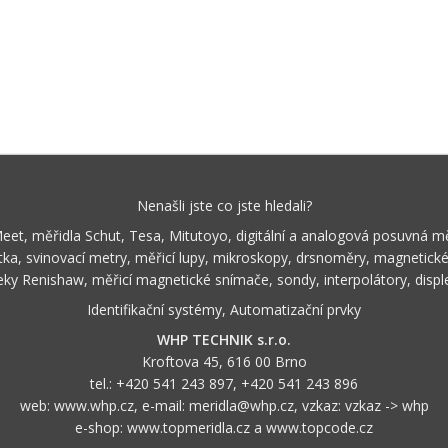
Nenašli jste co jste hledali?
Meet, měřidla Schut, Tesa, Mitutoyo, digitální a analogová posuvná m
ka, svinovací metry, měřicí lupy, mikroskopy, drsnoměry, magnetické 
teky Renishaw, měřicí magnetické snímače, sondy, interpolátory, disp
Identifikační systémy, Automatizační prvky
WHP TECHNIK s.r.o.
Kroftova 45, 616 00 Brno
tel.:
+420 541 243 897
,
+420 541 243 896
web:
www.whp.cz
, e-mail:
meridla@whp.cz
, vzkaz:
vzkaz -> whp
e-shop:
www.topmeridla.cz
a
www.topcode.cz