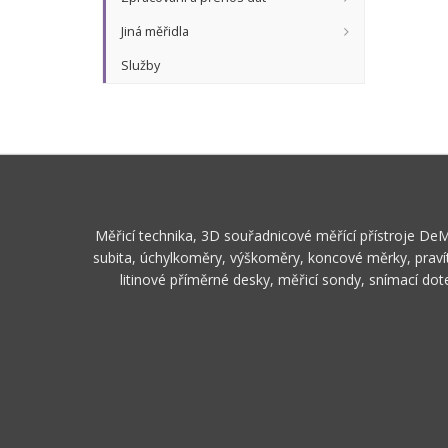
Jiná měřidla
Služby
Měřicí technika, 3D souřadnicové měřící přístroje De
subita, úchylkoměry, výškoměry, koncové měrky, pravít
litinové příměrné desky, měřicí sondy, snímací do