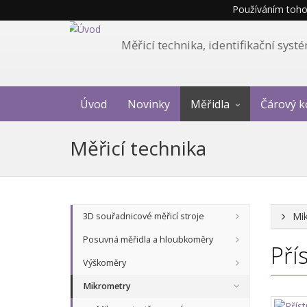
Používáním tohot
Měřicí technika, identifikační sys
Úvod
Novinky
Měřidla
Čárový k
Měřicí technika
Mi
3D souřadnicové měřicí stroje
Posuvná měřidla a hloubkoměry
Pří
Výškoměry
Mikrometry