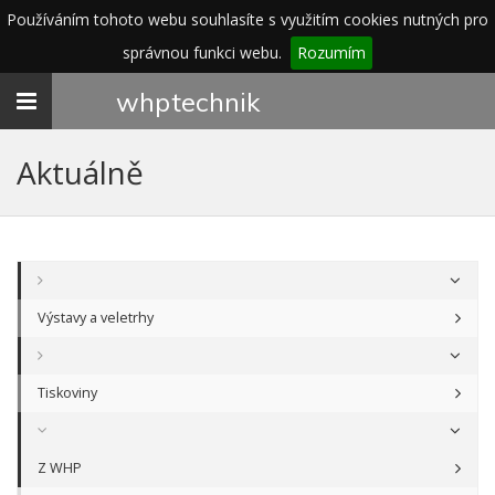
Používáním tohoto webu souhlasíte s využitím cookies nutných pro
správnou funkci webu.
Rozumím
Toggle
whp
technik
navigation
Aktuálně
Výstavy a veletrhy
Tiskoviny
Z WHP