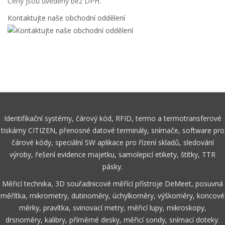
Ceny jsou uvedeny bez DPH.
Kontaktujte naše obchodní oddělení
Identifikační systémy, čárový kód, RFID, termo a termotransferové
tiskárny CITIZEN, přenosné datové terminály, snímače, software pro
čárové kódy, speciální SW aplikace pro řízení skladů, sledování
výroby, řešení evidence majetku, samolepicí etikety, štítky, TTR
pásky.
Měřicí technika, 3D souřadnicové měřící přístroje DeMeet, posuvná
měřítka, mikrometry, dutinoměry, úchylkoměry, výškoměry, koncové
měrky, pravítka, svinovací metry, měřicí lupy, mikroskopy,
drsnoměry, kalibry, příměrné desky, měřicí sondy, snímací doteky.