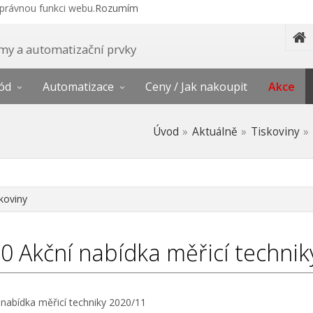
správnou funkci webu.
Rozumím
témy a automatizační prvky
ód
Automatizace
Ceny / Jak nakoupit
Akce
Úvod
Aktuálně
Tiskoviny
koviny
20
Akční nabídka měřicí techni