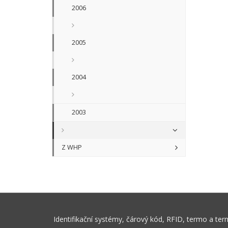
2006
2005
2004
2003
Z WHP
Identifikační systémy, čárový kód, RFID, termo a te