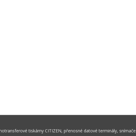
rmotransferové tiskárny CITIZEN, přenosné datové terminály, snímače,