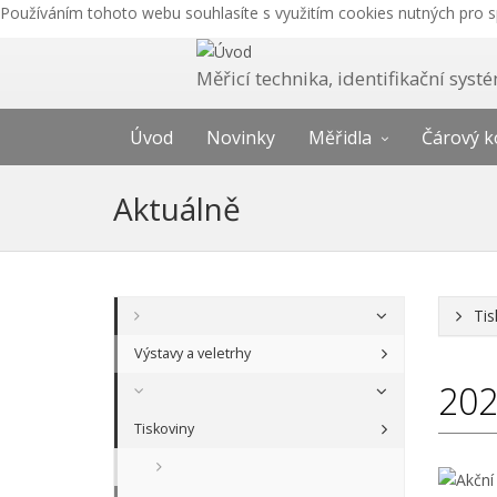
Používáním tohoto webu souhlasíte s využitím cookies nutných pro 
Měřicí technika, identifikační sys
Úvod
Novinky
Měřidla
Čárový k
Aktuálně
Tis
Výstavy a veletrhy
20
Tiskoviny