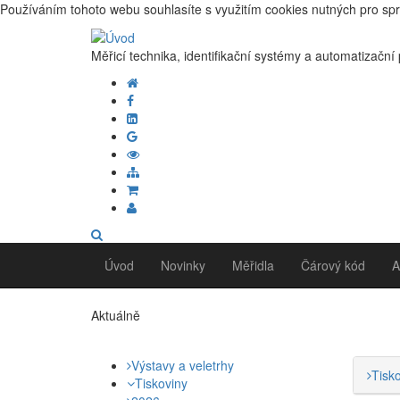
Používáním tohoto webu souhlasíte s využitím cookies nutných pro sp
Měřicí technika, identifikační systémy a automatizační
Úvod
Novinky
Měřidla
Čárový kód
A
Aktuálně
Výstavy a veletrhy
Tisk
Tiskoviny