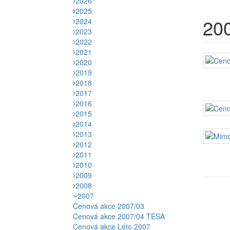
2026
2025
20
2024
2023
2022
2021
2020
2019
2018
2017
2016
2015
2014
2013
2012
2011
2010
2009
2008
2007
Cenová akce 2007/03
Cenová akce 2007/04 TESA
Cenová akce Léto 2007