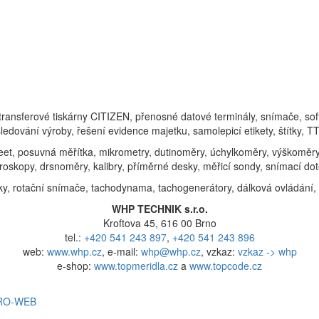
transferové tiskárny CITIZEN, přenosné datové terminály, snímače, sof
sledování výroby, řešení evidence majetku, samolepicí etikety, štítky, T
eet, posuvná měřítka, mikrometry, dutinoměry, úchylkoměry, výškoměry, 
roskopy, drsnoměry, kalibry, příměrné desky, měřicí sondy, snímací dot
ky, rotační snímače, tachodynama, tachogenerátory, dálková ovládání,
WHP TECHNIK s.r.o.
Kroftova 45, 616 00 Brno
tel.:
+420 541 243 897
,
+420 541 243 896
web:
www.whp.cz
, e-mail:
whp@whp.cz
, vzkaz:
vzkaz -> whp
e-shop:
www.topmeridla.cz
a
www.topcode.cz
RO-WEB