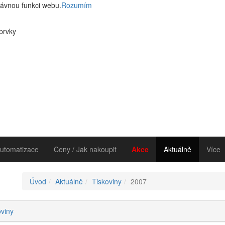
rávnou funkci webu.
Rozumím
 prvky
utomatizace
Ceny / Jak nakoupit
Akce
Aktuálně
Více
Úvod
Aktuálně
Tiskoviny
2007
oviny