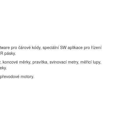
tware pro čárové kódy, speciální SW aplikace pro řízení
TR pásky.
koncové měrky, pravítka, svinovací metry, měřicí lupy,
eky.
 převodové motory.