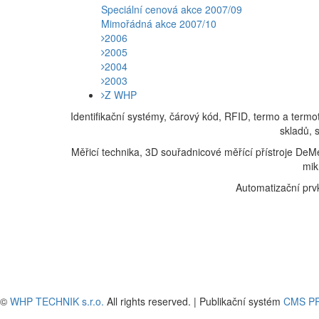
Speciální cenová akce 2007/09
Mimořádná akce 2007/10
2006
2005
2004
2003
Z WHP
Identifikační systémy, čárový kód, RFID, termo a termo
skladů, 
Měřicí technika, 3D souřadnicové měřící přístroje DeM
mik
Automatizační prv
©
WHP TECHNIK s.r.o.
All rights reserved. | Publikační systém
CMS P