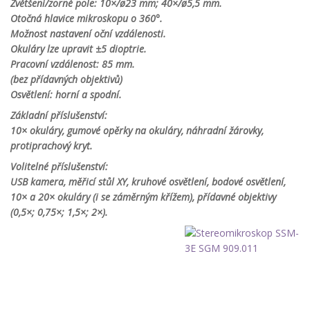
Zvětšení/zorné pole: 10×/
ø
23 mm; 40×/
ø
5,5 mm.
Otočná hlavice mikroskopu o 360°.
Možnost nastavení oční vzdálenosti.
Okuláry lze upravit ±5 dioptrie.
Pracovní vzdálenost: 85 mm.
(bez přídavných objektivů)
Osvětlení: horní a spodní.
Základní příslušenství:
10× okuláry, gumové opěrky na okuláry, náhradní žárovky,
protiprachový kryt.
Volitelné příslušenství:
USB kamera, měřicí stůl XY, kruhové osvětlení, bodové osvětlení,
10× a 20× okuláry (i se záměrným křížem), přídavné objektivy
(0,5×; 0,75×; 1,5×; 2×).