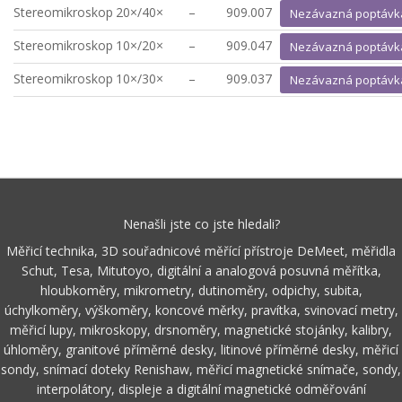
Stereomikroskop
20×/40×
–
909.007
Nezávazná poptávk
Stereomikroskop
10×/20×
–
909.047
Nezávazná poptávk
Stereomikroskop
10×/30×
–
909.037
Nezávazná poptávk
Nenašli jste co jste hledali?
Měřicí technika, 3D souřadnicové měřící přístroje DeMeet, měřidla
Schut, Tesa, Mitutoyo, digitální a analogová posuvná měřítka,
hloubkoměry, mikrometry, dutinoměry, odpichy, subita,
úchylkoměry, výškoměry, koncové měrky, pravítka, svinovací metry,
měřicí lupy, mikroskopy, drsnoměry, magnetické stojánky, kalibry,
úhloměry, granitové příměrné desky, litinové příměrné desky, měřicí
sondy, snímací doteky Renishaw, měřicí magnetické snímače, sondy,
interpolátory, displeje a digitální magnetické odměřování