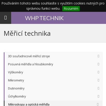
Používáním tohoto webu souhlasíte s využitím cookies nutných pro
správnou funkci webu.
Rozumím
Toggle
WHP
TECHNIK
navigation
Měřicí technika
3D souřadnicové měřicí stroje
Posuvná měřidla a hloubkoměry
Výškoměry
Mikrometry
Dutinoměry
Úchylkoměry
Mikroskopy a optická měřidla