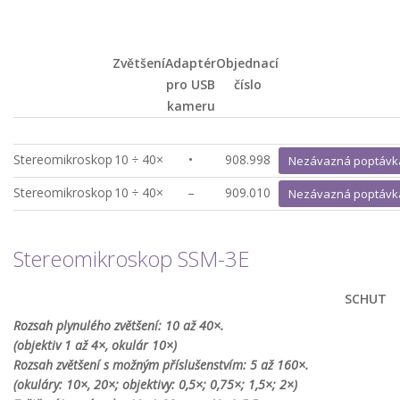
Zvětšení
Adaptér
Objednací
pro USB
číslo
kameru
Stereomikroskop
10 ÷ 40×
•
908.998
Nezávazná poptávk
Stereomikroskop
10 ÷ 40×
–
909.010
Nezávazná poptávk
Stereomikroskop SSM-3E
SCHUT
Rozsah plynulého zvětšení: 10 až 40×.
(objektiv 1 až 4×, okulár 10×)
Rozsah zvětšení s možným příslušenstvím: 5 až 160×.
(okuláry: 10×, 20×; objektivy: 0,5×; 0,75×; 1,5×; 2×)