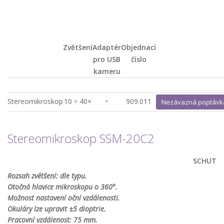
Zvětšení
Adaptér
Objednací
pro USB
číslo
kameru
Stereomikroskop
10 ÷ 40×
•
909.011
Nezávazná poptávk
Stereomikroskop SSM-20C2
SCHUT
Rozsah zvětšení: dle typu.
Otočná hlavice mikroskopu o 360°.
Možnost nastavení oční vzdálenosti.
Okuláry lze upravit ±5 dioptrie.
Pracovní vzdálenost: 75 mm.