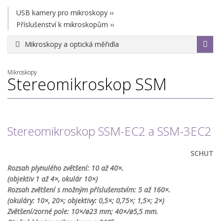
USB kamery pro mikroskopy
››
Příslušenství k mikroskopům
››
Mikroskopy a optická měřidla
Mikroskopy
Stereomikroskop SSM
Stereomikroskop SSM-EC2 a SSM-3EC2
SCHUT
Rozsah plynulého zvětšení: 10 až 40×.
(objektiv 1 až 4×, okulár 10×)
Rozsah zvětšení s možným příslušenstvím: 5 až 160×.
(okuláry: 10×, 20×; objektivy: 0,5×; 0,75×; 1,5×; 2×)
Zvětšení/zorné pole: 10×/ø23 mm; 40×/ø5,5 mm.