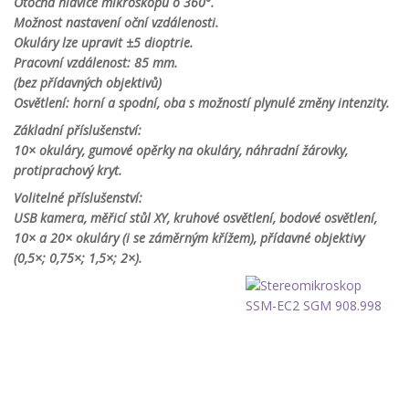
Otočná hlavice mikroskopu o 360°.
Možnost nastavení oční vzdálenosti.
Okuláry lze upravit ±5 dioptrie.
Pracovní vzdálenost: 85 mm.
(bez přídavných objektivů)
Osvětlení: horní a spodní, oba s možností plynulé změny intenzity.
Základní příslušenství:
10× okuláry, gumové opěrky na okuláry, náhradní žárovky,
protiprachový kryt.
Volitelné příslušenství:
USB kamera, měřicí stůl XY, kruhové osvětlení, bodové osvětlení,
10× a 20× okuláry (i se záměrným křížem), přídavné objektivy
(0,5×; 0,75×; 1,5×; 2×).