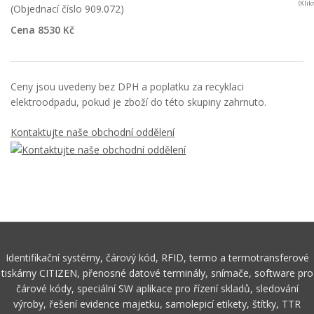
(Kli
(Objednací číslo 909.072)
Cena 8530 Kč
Ceny jsou uvedeny bez DPH a poplatku za recyklaci
elektroodpadu, pokud je zboží do této skupiny zahrnuto.
Kontaktujte naše obchodní oddělení
Identifikační systémy, čárový kód, RFID, termo a termotransferové
tiskárny CITIZEN, přenosné datové terminály, snímače, software pro
čárové kódy, speciální SW aplikace pro řízení skladů, sledování
výroby, řešení evidence majetku, samolepicí etikety, štítky, TTR