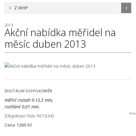
Z WHP
2013
Akční nabídka měřidel na
měsíc duben 2013
DIGITÁLNÍ ÚCHYLKOMĚR
měřicí rozsah 0-12,5 mm,
rozlišení 0,01 mm.
(Kli
(Objednací číslo 907.634)
Cena 1260 Kč