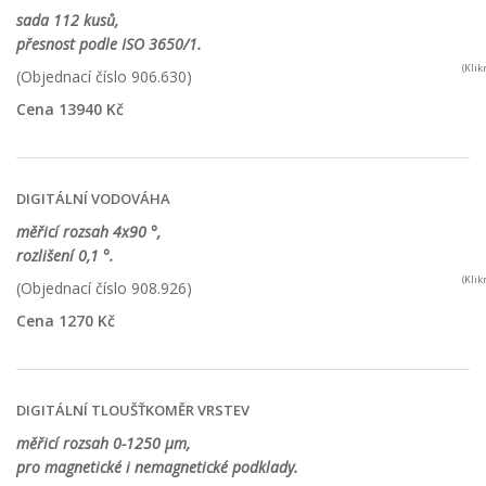
sada 112 kusů,
přesnost podle ISO 3650/1.
(Kli
(Objednací číslo 906.630)
Cena 13940 Kč
DIGITÁLNÍ VODOVÁHA
měřicí rozsah 4x90 °,
rozlišení 0,1 °.
(Kli
(Objednací číslo 908.926)
Cena 1270 Kč
DIGITÁLNÍ TLOUŠŤKOMĚR VRSTEV
měřicí rozsah 0-1250 µm,
pro magnetické i nemagnetické podklady.