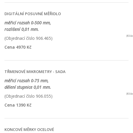
DIGITÁLNÍ POSUVNÉ MĚŘIDLO
měřicí rozsah 0-500 mm,
rozlišení 0,01 mm.
(Kli
(Objednací číslo 906.465)
Cena 4970 Kč
TŘMENOVÉ MIKROMETRY - SADA
měřicí rozsah 0-75 mm,
dělení stupnice 0,01 mm.
(Kli
(Objednací číslo 906.055)
Cena 1390 Kč
KONCOVÉ MĚRKY OCELOVÉ