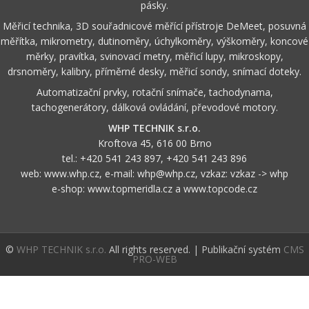
pásky.
Měřicí technika, 3D souřadnicové měřící přístroje DeMeet, posuvná
měřítka, mikrometry, dutinoměry, úchylkoměry, výškoměry, koncové
měrky, pravítka, svinovací metry, měřicí lupy, mikroskopy,
drsnoměry, kalibry, příměrné desky, měřicí sondy, snímací doteky.
Automatizační prvky, rotační snímače, tachodynama,
tachogenerátory, dálková ovládání, převodové motory.
WHP TECHNIK s.r.o.
Kroftova 45, 616 00 Brno
tel.:
+420 541 243 897
,
+420 541 243 896
web:
www.whp.cz
, e-mail:
whp@whp.cz
, vzkaz:
vzkaz -> whp
e-shop:
www.topmeridla.cz
a
www.topcode.cz
©
WHP TECHNIK s.r.o.
All rights reserved. | Publikační systém
CMS
PRO-WEB