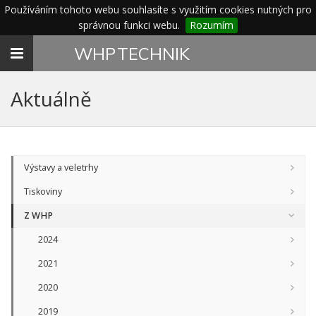
Používáním tohoto webu souhlasíte s využitím cookies nutných pro
správnou funkci webu.
Rozumím
Toggle
WHP
TECHNIK
navigation
Aktuálně
Výstavy a veletrhy
Tiskoviny
Z WHP
2024
2021
2020
2019